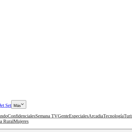
Jet Set
Más
ndo
Confidenciales
Semana TV
Gente
Especiales
Arcadia
Tecnología
Tur
a Rural
Mujeres