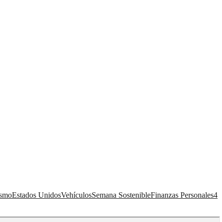
ismo
Estados Unidos
Vehículos
Semana Sostenible
Finanzas Personales
4