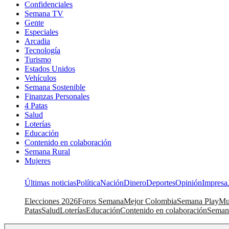
Confidenciales
Semana TV
Gente
Especiales
Arcadia
Tecnología
Turismo
Estados Unidos
Vehículos
Semana Sostenible
Finanzas Personales
4 Patas
Salud
Loterías
Educación
Contenido en colaboración
Semana Rural
Mujeres
Últimas noticias
Política
Nación
Dinero
Deportes
Opinión
Impresa
Elecciones 2026
Foros Semana
Mejor Colombia
Semana Play
Mu
Patas
Salud
Loterías
Educación
Contenido en colaboración
Seman