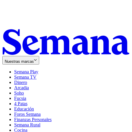
Nuestras marcas
Semana Play
Semana TV
Dinero
Arcadia
Soho
Opens
Fucsia
in
Opens
4 Patas
new
in
Educación
window
new
Foros Semana
window
Finanzas Personales
Semana Rural
Cocina