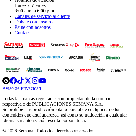
Lunes a Viernes
8:00 a.m. a 6:00 p.m.
Canales de servicio al cliente
Trabaje con nosotros
Paute con nosotros
Cookies
Opens
Opens
Opens
Opens
Opens
in
in
in
in
in
Aviso de Privacidad
Opens
new
new
new
new
new
in
window
window
window
window
window
Todas las marcas registradas son propiedad de la compañía
new
respectiva o de PUBLICACIONES SEMANA S.A.
window
Se prohíbe la reproducción total o parcial de cualquiera de los
contenidos que aquí aparezca, así como su traducción a cualquier
idioma sin autorización escrita por su titular.
© 2026 Semana. Todos los derechos reservados.