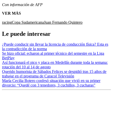
Con información de AFP
VER MÁS
racing
Copa Sudamericana
Juan Fernando Quintero
Le puede interesar
¿Puede conducir sin llevar la licencia de conducción física? Esta es
la contradicción de la norma
Se hizo oficial: echaron al primer técnico del semestre en la Liga
BetPlay
Así funcionará el pico y placa en Medellín durante toda la semana:
rotación del 10 al 14 de agosto
Querido humorista de Sábados Felices se despidió tras 15 años de
trabajar en el programa de Caracol Televisión
María Cecilia Botero confesó situación que vivió en su primer
divorcio: “Quedé con 3 tenedores, 3 cuchillos, 3 cucharas”