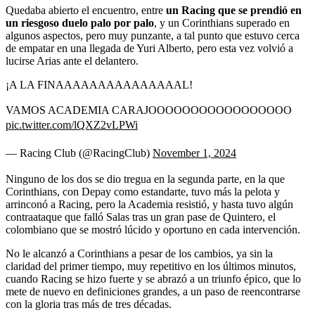
Quedaba abierto el encuentro, entre
un Racing que se prendió en
un riesgoso duelo palo por palo
, y un Corinthians superado en
algunos aspectos, pero muy punzante, a tal punto que estuvo cerca
de empatar en una llegada de Yuri Alberto, pero esta vez volvió a
lucirse Arias ante el delantero.
¡A LA FINAAAAAAAAAAAAAAAL!
VAMOS ACADEMIA CARAJOOOOOOOOOOOOOOOOO
pic.twitter.com/lQXZ2vLPWi
— Racing Club (@RacingClub)
November 1, 2024
Ninguno de los dos se dio tregua en la segunda parte, en la que
Corinthians, con Depay como estandarte, tuvo más la pelota y
arrinconó a Racing, pero la Academia resistió, y hasta tuvo algún
contraataque que falló Salas tras un gran pase de Quintero, el
colombiano que se mostró lúcido y oportuno en cada intervención.
No le alcanzó a Corinthians a pesar de los cambios, ya sin la
claridad del primer tiempo, muy repetitivo en los últimos minutos,
cuando Racing se hizo fuerte y se abrazó a un triunfo épico, que lo
mete de nuevo en definiciones grandes, a un paso de reencontrarse
con la gloria tras más de tres décadas.