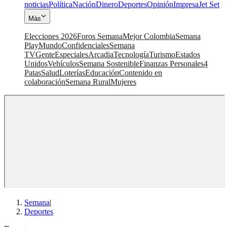
noticias
Política
Nación
Dinero
Deportes
Opinión
Impresa
Jet Set
Más
Elecciones 2026
Foros Semana
Mejor Colombia
Semana
Play
Mundo
Confidenciales
Semana
TV
Gente
Especiales
Arcadia
Tecnología
Turismo
Estados
Unidos
Vehículos
Semana Sostenible
Finanzas Personales
4
Patas
Salud
Loterías
Educación
Contenido en
colaboración
Semana Rural
Mujeres
Semana
|
Deportes