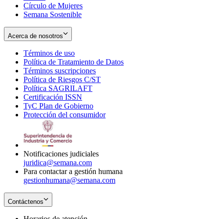
Círculo de Mujeres
Semana Sostenible
Acerca de nosotros
Términos de uso
Opens
Política de Tratamiento de Datos
in
Opens
Términos suscripciones
new
Opens
in
Política de Riesgos C/ST
window
in
Opens
new
Política SAGRILAFT
Opens
new
in
window
Certificación ISSN
Opens
in
window
new
TyC Plan de Gobierno
in
new
Opens
window
Protección del consumidor
new
window
in
Opens
window
new
in
window
new
window
Notificaciones judiciales
juridica@semana.com
Para contactar a gestión humana
gestionhumana@semana.com
Contáctenos
Horarios de atención