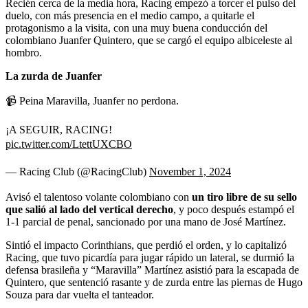
Recién cerca de la media hora, Racing empezó a torcer el pulso del
duelo, con más presencia en el medio campo, a quitarle el
protagonismo a la visita, con una muy buena conducción del
colombiano Juanfer Quintero, que se cargó el equipo albiceleste al
hombro.
La zurda de Juanfer
📹 Peina Maravilla, Juanfer no perdona.
¡A SEGUIR, RACING!
pic.twitter.com/LtettUXCBO
— Racing Club (@RacingClub)
November 1, 2024
Avisó el talentoso volante colombiano con
un tiro libre de su sello
que salió al lado del vertical derecho
, y poco después estampó el
1-1 parcial de penal, sancionado por una mano de José Martínez.
Sintió el impacto Corinthians, que perdió el orden, y lo capitalizó
Racing, que tuvo picardía para jugar rápido un lateral, se durmió la
defensa brasileña y “Maravilla” Martínez asistió para la escapada de
Quintero, que sentenció rasante y de zurda entre las piernas de Hugo
Souza para dar vuelta el tanteador.