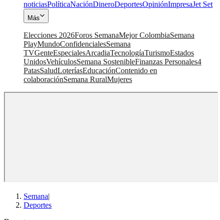
noticias
Política
Nación
Dinero
Deportes
Opinión
Impresa
Jet Set
Más
Elecciones 2026
Foros Semana
Mejor Colombia
Semana
Play
Mundo
Confidenciales
Semana
TV
Gente
Especiales
Arcadia
Tecnología
Turismo
Estados
Unidos
Vehículos
Semana Sostenible
Finanzas Personales
4
Patas
Salud
Loterías
Educación
Contenido en
colaboración
Semana Rural
Mujeres
Semana
|
Deportes