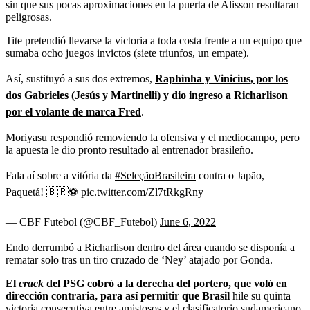
sin que sus pocas aproximaciones en la puerta de Alisson resultaran
peligrosas.
Tite pretendió llevarse la victoria a toda costa frente a un equipo que
sumaba ocho juegos invictos (siete triunfos, un empate).
Así, sustituyó a sus dos extremos,
Raphinha y Vinicius, por los
dos Gabrieles (Jesús y Martinelli) y dio ingreso a Richarlison
por el volante de marca Fred
.
Moriyasu respondió removiendo la ofensiva y el mediocampo, pero
la apuesta le dio pronto resultado al entrenador brasileño.
Fala aí sobre a vitória da
#SeleçãoBrasileira
contra o Japão,
Paquetá! 🇧🇷⚽
pic.twitter.com/Zl7tRkgRny
— CBF Futebol (@CBF_Futebol)
June 6, 2022
Endo derrumbó a Richarlison dentro del área cuando se disponía a
rematar solo tras un tiro cruzado de ‘Ney’ atajado por Gonda.
El
crack
del PSG cobró a la derecha del portero, que voló en
dirección contraria, para así permitir que Brasil
hile su quinta
victoria consecutiva entre amistosos y el clasificatorio sudamericano,