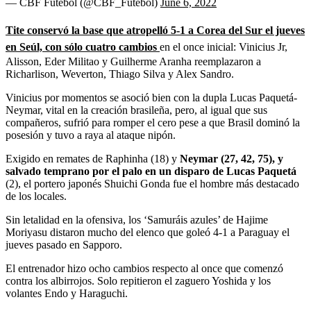
— CBF Futebol (@CBF_Futebol)
June 6, 2022
Tite conservó la base que atropelló 5-1 a Corea del Sur el jueves
en Seúl, con sólo cuatro cambios
en el once inicial: Vinicius Jr,
Alisson, Eder Militao y Guilherme Aranha reemplazaron a
Richarlison, Weverton, Thiago Silva y Alex Sandro.
Vinicius por momentos se asoció bien con la dupla Lucas Paquetá-
Neymar, vital en la creación brasileña, pero, al igual que sus
compañeros, sufrió para romper el cero pese a que Brasil dominó la
posesión y tuvo a raya al ataque nipón.
Exigido en remates de Raphinha (18) y
Neymar (27, 42, 75), y
salvado temprano por el palo en un disparo de Lucas Paquetá
(2), el portero japonés Shuichi Gonda fue el hombre más destacado
de los locales.
Sin letalidad en la ofensiva, los ‘Samuráis azules’ de Hajime
Moriyasu distaron mucho del elenco que goleó 4-1 a Paraguay el
jueves pasado en Sapporo.
El entrenador hizo ocho cambios respecto al once que comenzó
contra los albirrojos. Solo repitieron el zaguero Yoshida y los
volantes Endo y Haraguchi.