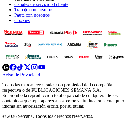
Canales de servicio al cliente
Trabaje con nosotros
Paute con nosotros
Cookies
Opens
Opens
Opens
Opens
Opens
in
in
in
in
in
Aviso de Privacidad
Opens
new
new
new
new
new
in
window
window
window
window
window
Todas las marcas registradas son propiedad de la compañía
new
respectiva o de PUBLICACIONES SEMANA S.A.
window
Se prohíbe la reproducción total o parcial de cualquiera de los
contenidos que aquí aparezca, así como su traducción a cualquier
idioma sin autorización escrita por su titular.
© 2026 Semana. Todos los derechos reservados.