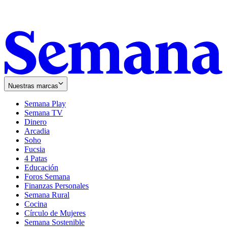
Nuestras marcas
Semana Play
Semana TV
Dinero
Arcadia
Soho
Opens
Fucsia
in
Opens
4 Patas
new
in
Educación
window
new
Foros Semana
window
Finanzas Personales
Semana Rural
Cocina
Círculo de Mujeres
Semana Sostenible