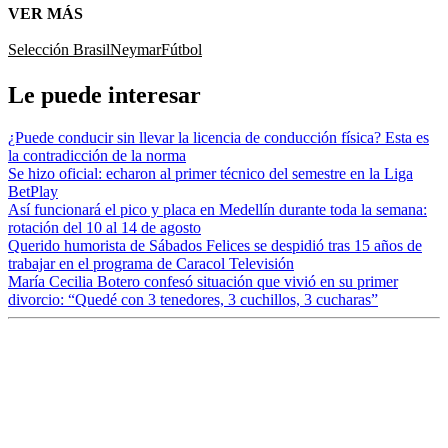
VER MÁS
Selección Brasil
Neymar
Fútbol
Le puede interesar
¿Puede conducir sin llevar la licencia de conducción física? Esta es
la contradicción de la norma
Se hizo oficial: echaron al primer técnico del semestre en la Liga
BetPlay
Así funcionará el pico y placa en Medellín durante toda la semana:
rotación del 10 al 14 de agosto
Querido humorista de Sábados Felices se despidió tras 15 años de
trabajar en el programa de Caracol Televisión
María Cecilia Botero confesó situación que vivió en su primer
divorcio: “Quedé con 3 tenedores, 3 cuchillos, 3 cucharas”