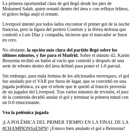
La primera oportunidad clara de gol llegó desde los pies de
Mohamed Salah, quien remató dentro del área y con reflejos felinos,
el golero belga atajó el remate.
Liverpool intentó por todos lados encontrar el primer gol de la noche
francesa, pero la figura del portero Courtois y la férrea defensa que
controló a Luis Díaz y compañía, hicieron que el marcador se fuera
en cero.
No obstante,
la opción más clara del partido llegó sobre los
últimos minutos, y fue para el Madrid.
Sobre el minuto 42, Karim
Benzema recibió un balón al vacío que controló y después de una
serie de rebotes dentro del área definió para poner el 1-0 parcial.
Sin embargo, para mala fortuna de los aficionados
merengues
, el gol
fue anulado por el VAR por fuera de lugar, que se convirtió en una
jugada polémica, ya que el rebote que le quedó al francés provenía
de un jugador del Liverpool. Tras varios minutos de revisión, el juez
de la contienda decidió anular el gol y terminar la primera mitad con
un 0-0 emocionante.
Vea la polémica jugada
¡LA POLÉMICA DEL PRIMER TIEMPO EN LA FINAL DE LA
#CHAMPIONSxESPN
! ¿Estuvo bien anulado el gol a Benzema?