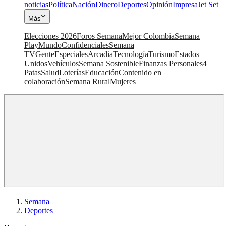
noticias
Política
Nación
Dinero
Deportes
Opinión
Impresa
Jet Set
Más
Elecciones 2026
Foros Semana
Mejor Colombia
Semana
Play
Mundo
Confidenciales
Semana
TV
Gente
Especiales
Arcadia
Tecnología
Turismo
Estados
Unidos
Vehículos
Semana Sostenible
Finanzas Personales
4
Patas
Salud
Loterías
Educación
Contenido en
colaboración
Semana Rural
Mujeres
Semana
|
Deportes