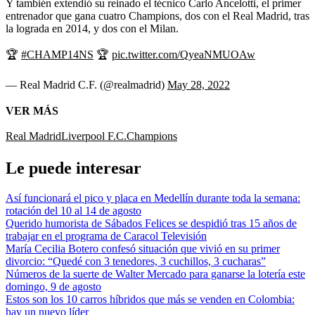
Y también extendió su reinado el técnico Carlo Ancelotti, el primer
entrenador que gana cuatro Champions, dos con el Real Madrid, tras
la lograda en 2014, y dos con el Milan.
🏆
#CHAMP14NS
🏆
pic.twitter.com/QyeaNMUOAw
— Real Madrid C.F. (@realmadrid)
May 28, 2022
VER MÁS
Real Madrid
Liverpool F.C.
Champions
Le puede interesar
Así funcionará el pico y placa en Medellín durante toda la semana:
rotación del 10 al 14 de agosto
Querido humorista de Sábados Felices se despidió tras 15 años de
trabajar en el programa de Caracol Televisión
María Cecilia Botero confesó situación que vivió en su primer
divorcio: “Quedé con 3 tenedores, 3 cuchillos, 3 cucharas”
Números de la suerte de Walter Mercado para ganarse la lotería este
domingo, 9 de agosto
Estos son los 10 carros híbridos que más se venden en Colombia:
hay un nuevo líder