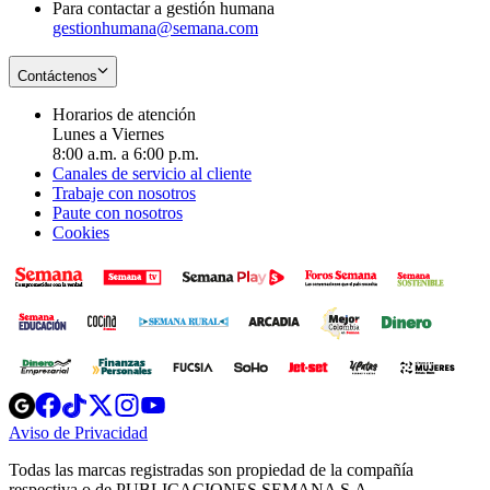
Para contactar a gestión humana
gestionhumana@semana.com
Contáctenos
Horarios de atención
Lunes a Viernes
8:00 a.m. a 6:00 p.m.
Canales de servicio al cliente
Trabaje con nosotros
Paute con nosotros
Cookies
Opens
Opens
Opens
Opens
Opens
in
in
in
in
in
Aviso de Privacidad
Opens
new
new
new
new
new
in
window
window
window
window
window
Todas las marcas registradas son propiedad de la compañía
new
respectiva o de PUBLICACIONES SEMANA S.A.