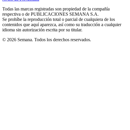
new
new
new
new
new
in
window
window
window
window
window
Todas las marcas registradas son propiedad de la compañía
new
respectiva o de PUBLICACIONES SEMANA S.A.
window
Se prohíbe la reproducción total o parcial de cualquiera de los
contenidos que aquí aparezca, así como su traducción a cualquier
idioma sin autorización escrita por su titular.
© 2026 Semana. Todos los derechos reservados.