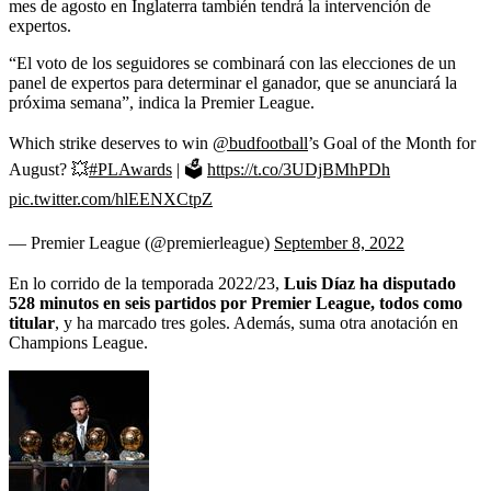
mes de agosto en Inglaterra también tendrá la intervención de
expertos.
“El voto de los seguidores se combinará con las elecciones de un
panel de expertos para determinar el ganador, que se anunciará la
próxima semana”, indica la Premier League.
Which strike deserves to win
@budfootball
’s Goal of the Month for
August? 💥
#PLAwards
| 🗳
https://t.co/3UDjBMhPDh
pic.twitter.com/hlEENXCtpZ
— Premier League (@premierleague)
September 8, 2022
En lo corrido de la temporada 2022/23,
Luis Díaz ha disputado
528 minutos en seis partidos por Premier League, todos como
titular
, y ha marcado tres goles. Además, suma otra anotación en
Champions League.