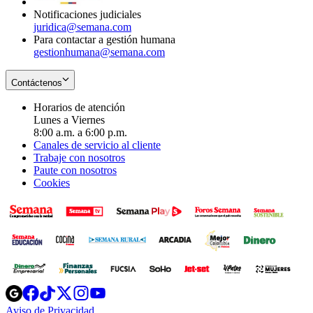
Notificaciones judiciales
juridica@semana.com
Para contactar a gestión humana
gestionhumana@semana.com
Contáctenos
Horarios de atención
Lunes a Viernes
8:00 a.m. a 6:00 p.m.
Canales de servicio al cliente
Trabaje con nosotros
Paute con nosotros
Cookies
Opens
Opens
Opens
Opens
Opens
in
in
in
in
in
Aviso de Privacidad
Opens