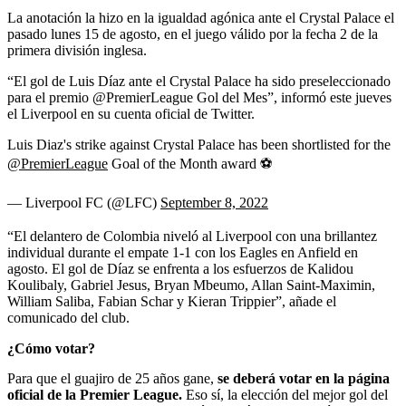
La anotación la hizo en la igualdad agónica ante el Crystal Palace el
pasado lunes 15 de agosto, en el juego válido por la fecha 2 de la
primera división inglesa.
“El gol de Luis Díaz ante el Crystal Palace ha sido preseleccionado
para el premio @PremierLeague Gol del Mes”, informó este jueves
el Liverpool en su cuenta oficial de Twitter.
Luis Diaz's strike against Crystal Palace has been shortlisted for the
@PremierLeague
Goal of the Month award ⚽
— Liverpool FC (@LFC)
September 8, 2022
“El delantero de Colombia niveló al Liverpool con una brillantez
individual durante el empate 1-1 con los Eagles en Anfield en
agosto. El gol de Díaz se enfrenta a los esfuerzos de Kalidou
Koulibaly, Gabriel Jesus, Bryan Mbeumo, Allan Saint-Maximin,
William Saliba, Fabian Schar y Kieran Trippier”, añade el
comunicado del club.
¿Cómo votar?
Para que el guajiro de 25 años gane,
se deberá votar en la página
oficial de la Premier League.
Eso sí, la elección del mejor gol del