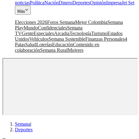
noticias
Política
Nación
Dinero
Deportes
Opinión
Impresa
Jet Set
Más
Elecciones 2026
Foros Semana
Mejor Colombia
Semana
Play
Mundo
Confidenciales
Semana
TV
Gente
Especiales
Arcadia
Tecnología
Turismo
Estados
Unidos
Vehículos
Semana Sostenible
Finanzas Personales
4
Patas
Salud
Loterías
Educación
Contenido en
colaboración
Semana Rural
Mujeres
Semana
|
Deportes