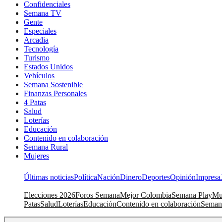
Confidenciales
Semana TV
Gente
Especiales
Arcadia
Tecnología
Turismo
Estados Unidos
Vehículos
Semana Sostenible
Finanzas Personales
4 Patas
Salud
Loterías
Educación
Contenido en colaboración
Semana Rural
Mujeres
Últimas noticias
Política
Nación
Dinero
Deportes
Opinión
Impresa
Elecciones 2026
Foros Semana
Mejor Colombia
Semana Play
Mu
Patas
Salud
Loterías
Educación
Contenido en colaboración
Seman