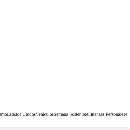
ismo
Estados Unidos
Vehículos
Semana Sostenible
Finanzas Personales
4