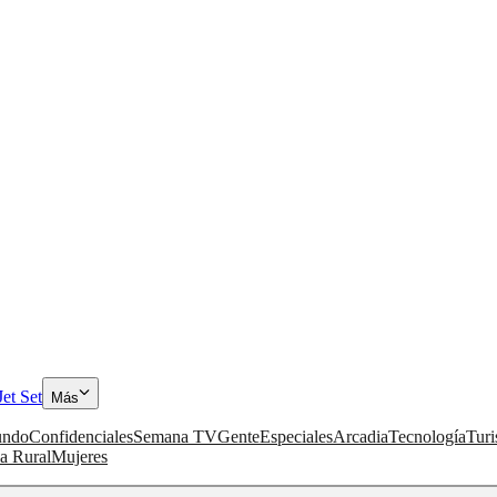
Jet Set
Más
ndo
Confidenciales
Semana TV
Gente
Especiales
Arcadia
Tecnología
Tur
a Rural
Mujeres