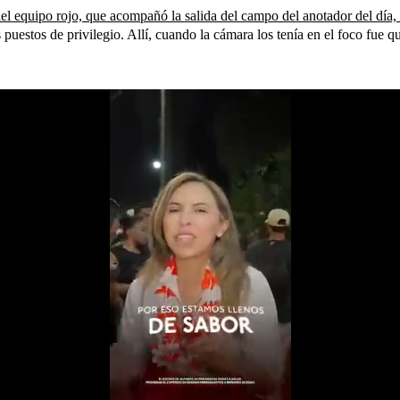
 del equipo rojo, que acompañó la salida del campo del anotador del día
puestos de privilegio. Allí, cuando la cámara los tenía en el foco fue q