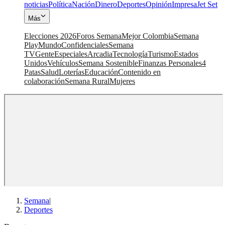
noticias
Política
Nación
Dinero
Deportes
Opinión
Impresa
Jet Set
Más
Elecciones 2026
Foros Semana
Mejor Colombia
Semana
Play
Mundo
Confidenciales
Semana
TV
Gente
Especiales
Arcadia
Tecnología
Turismo
Estados
Unidos
Vehículos
Semana Sostenible
Finanzas Personales
4
Patas
Salud
Loterías
Educación
Contenido en
colaboración
Semana Rural
Mujeres
Semana
|
Deportes