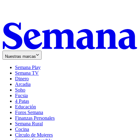
Nuestras marcas
Semana Play
Semana TV
Dinero
Arcadia
Soho
Opens
Fucsia
in
Opens
4 Patas
new
in
Educación
window
new
Foros Semana
window
Finanzas Personales
Semana Rural
Cocina
Círculo de Mujeres