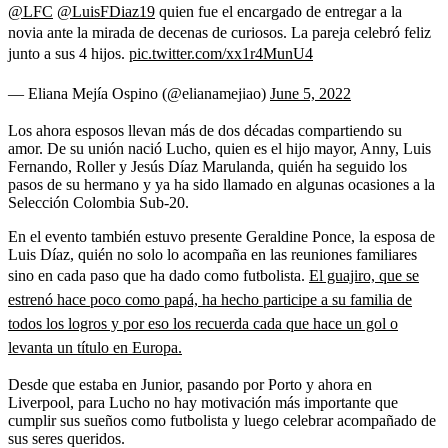
@LFC
@LuisFDiaz19
quien fue el encargado de entregar a la
novia ante la mirada de decenas de curiosos. La pareja celebró feliz
junto a sus 4 hijos.
pic.twitter.com/xx1r4MunU4
— Eliana Mejía Ospino (@elianamejiao)
June 5, 2022
Los ahora esposos llevan más de dos décadas compartiendo su
amor. De su unión nació Lucho, quien es el hijo mayor, Anny, Luis
Fernando, Roller y Jesús Díaz Marulanda, quién ha seguido los
pasos de su hermano y ya ha sido llamado en algunas ocasiones a la
Selección Colombia Sub-20.
En el evento también estuvo presente Geraldine Ponce, la esposa de
Luis Díaz, quién no solo lo acompaña en las reuniones familiares
sino en cada paso que ha dado como futbolista.
El guajiro, que se
estrenó hace poco como papá, ha hecho participe a su familia de
todos los logros y por eso los recuerda cada que hace un gol o
levanta un título en Europa.
Desde que estaba en Junior, pasando por Porto y ahora en
Liverpool, para Lucho no hay motivación más importante que
cumplir sus sueños como futbolista y luego celebrar acompañado de
sus seres queridos.