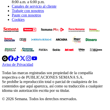
8:00 a.m. a 6:00 p.m.
Canales de servicio al cliente
Trabaje con nosotros
Paute con nosotros
Cookies
Opens
Opens
Opens
Opens
Opens
in
in
in
in
in
Aviso de Privacidad
Opens
new
new
new
new
new
in
window
window
window
window
window
Todas las marcas registradas son propiedad de la compañía
new
respectiva o de PUBLICACIONES SEMANA S.A.
window
Se prohíbe la reproducción total o parcial de cualquiera de los
contenidos que aquí aparezca, así como su traducción a cualquier
idioma sin autorización escrita por su titular.
© 2026 Semana. Todos los derechos reservados.