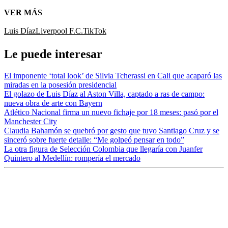
VER MÁS
Luis Díaz
Liverpool F.C.
TikTok
Le puede interesar
El imponente ‘total look’ de Silvia Tcherassi en Cali que acaparó las
miradas en la posesión presidencial
El golazo de Luis Díaz al Aston Villa, captado a ras de campo:
nueva obra de arte con Bayern
Atlético Nacional firma un nuevo fichaje por 18 meses: pasó por el
Manchester City
Claudia Bahamón se quebró por gesto que tuvo Santiago Cruz y se
sinceró sobre fuerte detalle: “Me golpeó pensar en todo”
La otra figura de Selección Colombia que llegaría con Juanfer
Quintero al Medellín: rompería el mercado