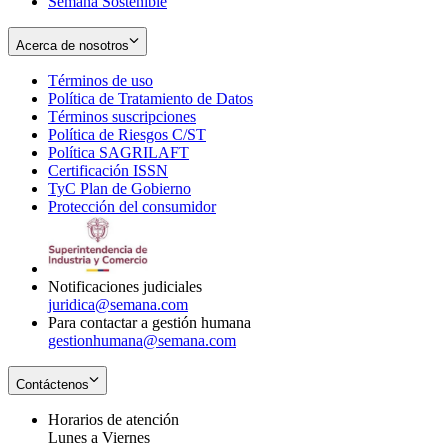
Semana Sostenible
Acerca de nosotros
Términos de uso
Opens
Política de Tratamiento de Datos
in
Opens
Términos suscripciones
new
Opens
in
Política de Riesgos C/ST
window
in
Opens
new
Política SAGRILAFT
Opens
new
in
window
Certificación ISSN
Opens
in
window
new
TyC Plan de Gobierno
in
new
Opens
window
Protección del consumidor
new
window
in
Opens
window
new
in
window
new
window
Notificaciones judiciales
juridica@semana.com
Para contactar a gestión humana
gestionhumana@semana.com
Contáctenos
Horarios de atención
Lunes a Viernes