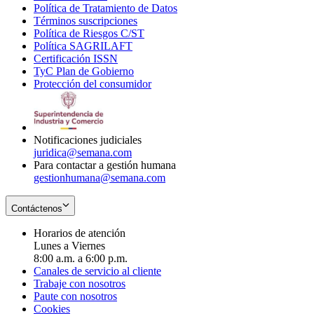
Política de Tratamiento de Datos
in
Opens
Términos suscripciones
new
Opens
in
Política de Riesgos C/ST
window
in
Opens
new
Política SAGRILAFT
Opens
new
in
window
Certificación ISSN
Opens
in
window
new
TyC Plan de Gobierno
in
new
Opens
window
Protección del consumidor
new
window
in
Opens
window
new
in
window
new
window
Notificaciones judiciales
juridica@semana.com
Para contactar a gestión humana
gestionhumana@semana.com
Contáctenos
Horarios de atención
Lunes a Viernes
8:00 a.m. a 6:00 p.m.
Canales de servicio al cliente
Trabaje con nosotros
Paute con nosotros
Cookies