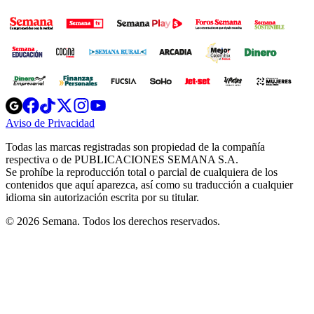
Opens
Opens
Opens
Opens
Opens
in
in
in
in
in
Aviso de Privacidad
Opens
new
new
new
new
new
in
window
window
window
window
window
Todas las marcas registradas son propiedad de la compañía
new
respectiva o de PUBLICACIONES SEMANA S.A.
window
Se prohíbe la reproducción total o parcial de cualquiera de los
contenidos que aquí aparezca, así como su traducción a cualquier
idioma sin autorización escrita por su titular.
© 2026 Semana. Todos los derechos reservados.