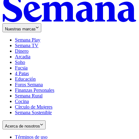
Nuestras marcas
Semana Play
Semana TV
Dinero
Arcadia
Soho
Opens
Fucsia
in
Opens
4 Patas
new
in
Educación
window
new
Foros Semana
window
Finanzas Personales
Semana Rural
Cocina
Círculo de Mujeres
Semana Sostenible
Acerca de nosotros
Términos de uso
Opens