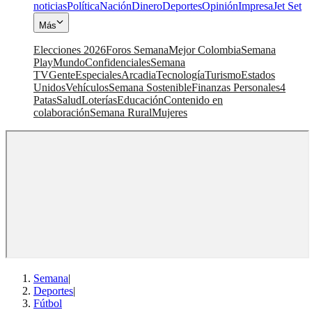
noticias
Política
Nación
Dinero
Deportes
Opinión
Impresa
Jet Set
Más
Elecciones 2026
Foros Semana
Mejor Colombia
Semana
Play
Mundo
Confidenciales
Semana
TV
Gente
Especiales
Arcadia
Tecnología
Turismo
Estados
Unidos
Vehículos
Semana Sostenible
Finanzas Personales
4
Patas
Salud
Loterías
Educación
Contenido en
colaboración
Semana Rural
Mujeres
Semana
|
Deportes
|
Fútbol