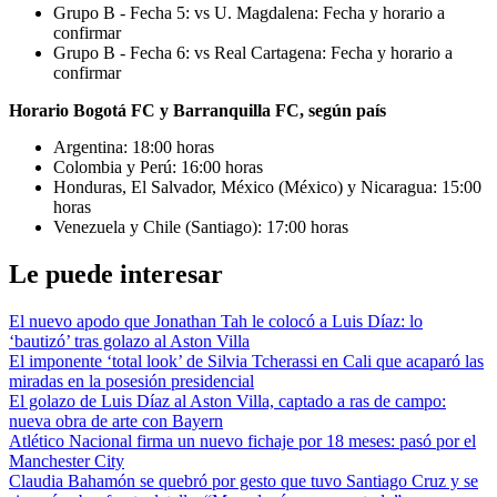
Grupo B - Fecha 5: vs U. Magdalena: Fecha y horario a
confirmar
Grupo B - Fecha 6: vs Real Cartagena: Fecha y horario a
confirmar
Horario Bogotá FC y Barranquilla FC, según país
Argentina: 18:00 horas
Colombia y Perú: 16:00 horas
Honduras, El Salvador, México (México) y Nicaragua: 15:00
horas
Venezuela y Chile (Santiago): 17:00 horas
Le puede interesar
El nuevo apodo que Jonathan Tah le colocó a Luis Díaz: lo
‘bautizó’ tras golazo al Aston Villa
El imponente ‘total look’ de Silvia Tcherassi en Cali que acaparó las
miradas en la posesión presidencial
El golazo de Luis Díaz al Aston Villa, captado a ras de campo:
nueva obra de arte con Bayern
Atlético Nacional firma un nuevo fichaje por 18 meses: pasó por el
Manchester City
Claudia Bahamón se quebró por gesto que tuvo Santiago Cruz y se