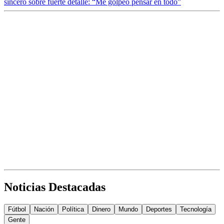
sinceró sobre fuerte detalle: “Me golpeó pensar en todo”
Noticias Destacadas
Fútbol
Nación
Política
Dinero
Mundo
Deportes
Tecnología
Gente