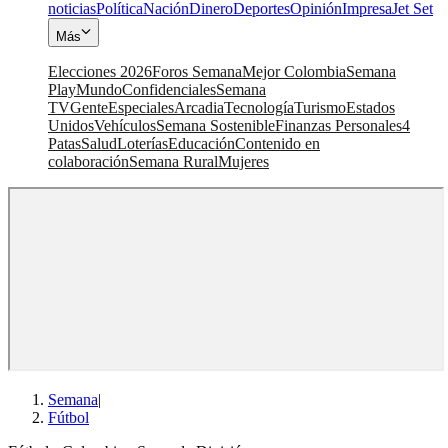
noticias
Política
Nación
Dinero
Deportes
Opinión
Impresa
Jet Set
Más
Elecciones 2026
Foros Semana
Mejor Colombia
Semana
Play
Mundo
Confidenciales
Semana
TV
Gente
Especiales
Arcadia
Tecnología
Turismo
Estados
Unidos
Vehículos
Semana Sostenible
Finanzas Personales
4
Patas
Salud
Loterías
Educación
Contenido en
colaboración
Semana Rural
Mujeres
Semana
|
Fútbol