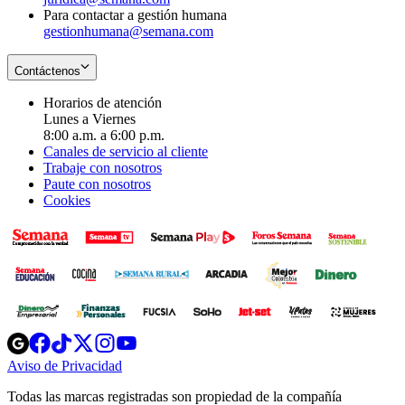
Para contactar a gestión humana
gestionhumana@semana.com
Contáctenos
Horarios de atención
Lunes a Viernes
8:00 a.m. a 6:00 p.m.
Canales de servicio al cliente
Trabaje con nosotros
Paute con nosotros
Cookies
Opens
Opens
Opens
Opens
Opens
in
in
in
in
in
Aviso de Privacidad
Opens
new
new
new
new
new
in
window
window
window
window
window
Todas las marcas registradas son propiedad de la compañía
new