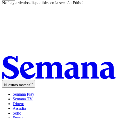
No hay artículos disponibles en la sección
Fútbol
.
Nuestras marcas
Semana Play
Semana TV
Dinero
Arcadia
Soho
Opens
Fucsia
in
Opens