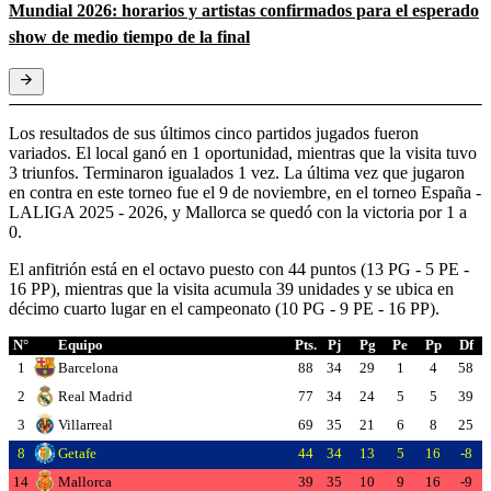
Mundial 2026: horarios y artistas confirmados para el esperado
show de medio tiempo de la final
Los resultados de sus últimos cinco partidos jugados fueron
variados. El local ganó en 1 oportunidad, mientras que la visita tuvo
3 triunfos. Terminaron igualados 1 vez. La última vez que jugaron
en contra en este torneo fue el 9 de noviembre, en el torneo España -
LALIGA 2025 - 2026, y Mallorca se quedó con la victoria por 1 a
0.
El anfitrión está en el octavo puesto con 44 puntos (13 PG - 5 PE -
16 PP), mientras que la visita acumula 39 unidades y se ubica en
décimo cuarto lugar en el campeonato (10 PG - 9 PE - 16 PP).
N°
Equipo
Pts.
Pj
Pg
Pe
Pp
Df
1
Barcelona
88
34
29
1
4
58
2
Real Madrid
77
34
24
5
5
39
3
Villarreal
69
35
21
6
8
25
8
Getafe
44
34
13
5
16
-8
14
Mallorca
39
35
10
9
16
-9