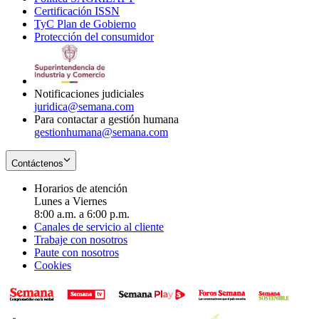
Certificación ISSN
Opens
in
window
new
TyC Plan de Gobierno
in
new
Opens
window
Protección del consumidor
new
window
in
Opens
window
new
in
window
new
window
Notificaciones judiciales
juridica@semana.com
Para contactar a gestión humana
gestionhumana@semana.com
Contáctenos
Horarios de atención
Lunes a Viernes
8:00 a.m. a 6:00 p.m.
Canales de servicio al cliente
Trabaje con nosotros
Paute con nosotros
Cookies