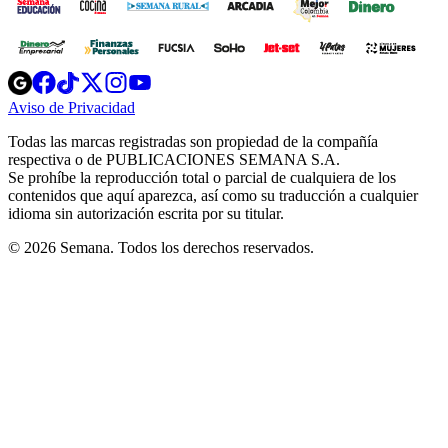
Opens
Opens
Opens
Opens
Opens
in
in
in
in
in
Aviso de Privacidad
Opens
new
new
new
new
new
in
window
window
window
window
window
Todas las marcas registradas son propiedad de la compañía
new
respectiva o de PUBLICACIONES SEMANA S.A.
window
Se prohíbe la reproducción total o parcial de cualquiera de los
contenidos que aquí aparezca, así como su traducción a cualquier
idioma sin autorización escrita por su titular.
© 2026 Semana. Todos los derechos reservados.