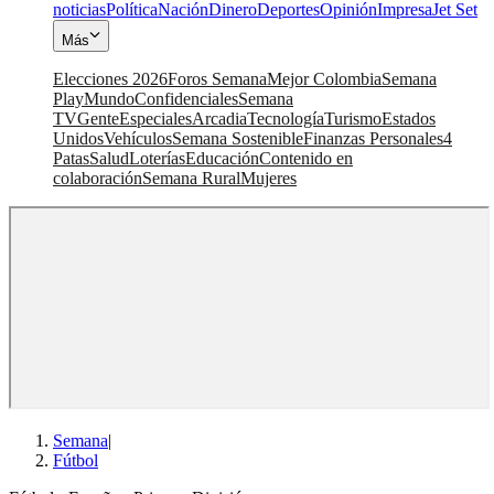
noticias
Política
Nación
Dinero
Deportes
Opinión
Impresa
Jet Set
Más
Elecciones 2026
Foros Semana
Mejor Colombia
Semana
Play
Mundo
Confidenciales
Semana
TV
Gente
Especiales
Arcadia
Tecnología
Turismo
Estados
Unidos
Vehículos
Semana Sostenible
Finanzas Personales
4
Patas
Salud
Loterías
Educación
Contenido en
colaboración
Semana Rural
Mujeres
Semana
|
Fútbol