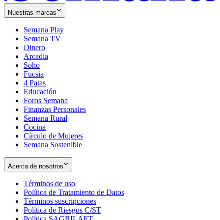
Nuestras marcas
Semana Play
Semana TV
Dinero
Arcadia
Soho
Opens
Fucsia
in
Opens
4 Patas
new
in
Educación
window
new
Foros Semana
window
Finanzas Personales
Semana Rural
Cocina
Círculo de Mujeres
Semana Sostenible
Acerca de nosotros
Términos de uso
Opens
Política de Tratamiento de Datos
in
Opens
Términos suscripciones
new
Opens
in
Política de Riesgos C/ST
window
in
Opens
new
Política SAGRILAFT
Opens
new
in
window