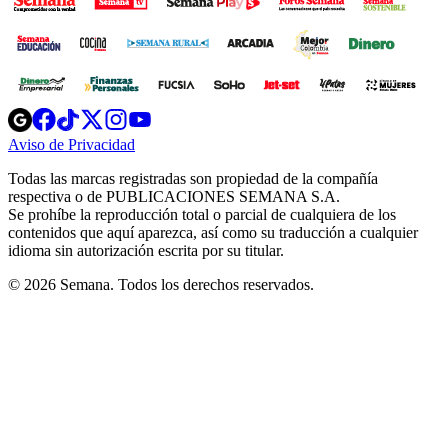
Opens
Opens
Opens
Opens
Opens
in
in
in
in
in
Aviso de Privacidad
Opens
new
new
new
new
new
in
window
window
window
window
window
Todas las marcas registradas son propiedad de la compañía
new
respectiva o de PUBLICACIONES SEMANA S.A.
window
Se prohíbe la reproducción total o parcial de cualquiera de los
contenidos que aquí aparezca, así como su traducción a cualquier
idioma sin autorización escrita por su titular.
© 2026 Semana. Todos los derechos reservados.