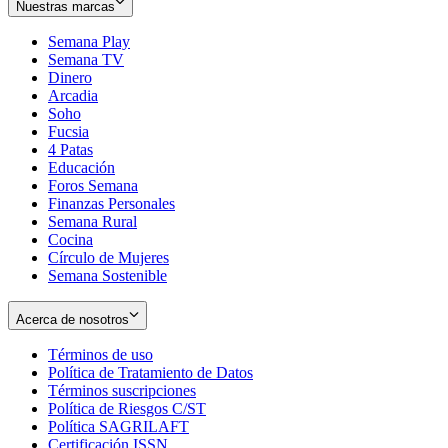
Nuestras marcas
Semana Play
Semana TV
Dinero
Arcadia
Soho
Opens
Fucsia
in
Opens
4 Patas
new
in
Educación
window
new
Foros Semana
window
Finanzas Personales
Semana Rural
Cocina
Círculo de Mujeres
Semana Sostenible
Acerca de nosotros
Términos de uso
Opens
Política de Tratamiento de Datos
in
Opens
Términos suscripciones
new
Opens
in
Política de Riesgos C/ST
window
in
Opens
new
Política SAGRILAFT
Opens
new
in
window
Certificación ISSN
Opens
in
window
new