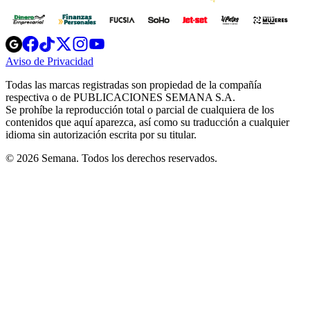
Opens
Opens
Opens
Opens
Opens
in
in
in
in
in
Aviso de Privacidad
Opens
new
new
new
new
new
in
window
window
window
window
window
Todas las marcas registradas son propiedad de la compañía
new
respectiva o de PUBLICACIONES SEMANA S.A.
window
Se prohíbe la reproducción total o parcial de cualquiera de los
contenidos que aquí aparezca, así como su traducción a cualquier
idioma sin autorización escrita por su titular.
© 2026 Semana. Todos los derechos reservados.