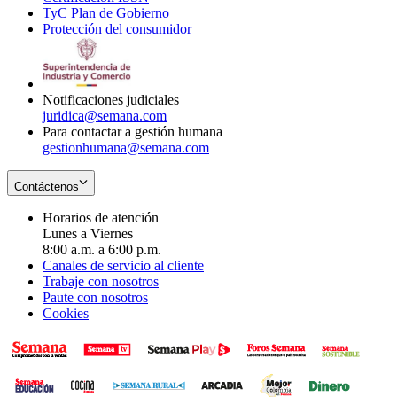
TyC Plan de Gobierno
in
new
Opens
window
Protección del consumidor
new
window
in
Opens
window
new
in
window
new
window
Notificaciones judiciales
juridica@semana.com
Para contactar a gestión humana
gestionhumana@semana.com
Contáctenos
Horarios de atención
Lunes a Viernes
8:00 a.m. a 6:00 p.m.
Canales de servicio al cliente
Trabaje con nosotros
Paute con nosotros
Cookies