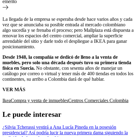
emérito
La llegada de la empresa se esperaba desde hace varios años y cada
vez que se anunciaba su posible entrada al mercado colombiano
algo sucedía y se frenaba el proceso; pero Mallplaza está dispuesta a
renovar los espacios del centro comercial, ampliar la superficie
arrendable del sitio y darle todo el despliegue a IKEA para ganar
posicionamiento.
Desde 1948, la compañía se dedicó de lleno a la venta de
muebles, pero solo una década después tuvo su primera tienda
física en Suecia.
No obstante, con sesenta años de manejar un
catálogo por correo o virtual y tener más de 400 tiendas en todos los
continentes, su arribo a Colombia dará de qué hablar.
VER MÁS
Ikea
Compra y venta de inmuebles
Centros Comerciales Colombia
Le puede interesar
¿Silvia Tcherassi vestirá a Ana Lucía Pineda en la posesión
presidencial? Así podría lucir la nueva primera dama siguiendo la