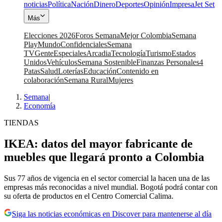
noticias
Política
Nación
Dinero
Deportes
Opinión
Impresa
Jet Set
Más
Elecciones 2026
Foros Semana
Mejor Colombia
Semana
Play
Mundo
Confidenciales
Semana
TV
Gente
Especiales
Arcadia
Tecnología
Turismo
Estados
Unidos
Vehículos
Semana Sostenible
Finanzas Personales
4
Patas
Salud
Loterías
Educación
Contenido en
colaboración
Semana Rural
Mujeres
Semana
|
Economía
TIENDAS
IKEA: datos del mayor fabricante de
muebles que llegará pronto a Colombia
Sus 77 años de vigencia en el sector comercial la hacen una de las
empresas más reconocidas a nivel mundial. Bogotá podrá contar con
su oferta de productos en el Centro Comercial Calima.
Siga las noticias económicas en Discover para mantenerse al día