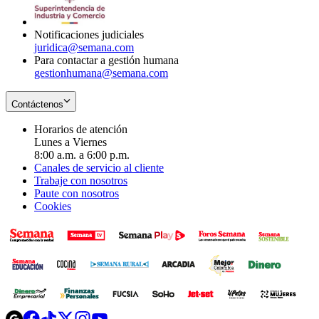
window
new
window
Notificaciones judiciales
juridica@semana.com
Para contactar a gestión humana
gestionhumana@semana.com
Contáctenos
Horarios de atención
Lunes a Viernes
8:00 a.m. a 6:00 p.m.
Canales de servicio al cliente
Trabaje con nosotros
Paute con nosotros
Cookies
Opens
Opens
Opens
Opens
Opens