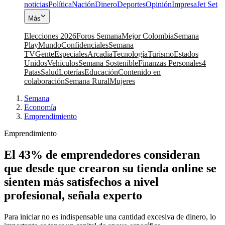
noticias
Política
Nación
Dinero
Deportes
Opinión
Impresa
Jet Set
Más
Elecciones 2026
Foros Semana
Mejor Colombia
Semana
Play
Mundo
Confidenciales
Semana
TV
Gente
Especiales
Arcadia
Tecnología
Turismo
Estados
Unidos
Vehículos
Semana Sostenible
Finanzas Personales
4
Patas
Salud
Loterías
Educación
Contenido en
colaboración
Semana Rural
Mujeres
Semana
|
Economía
|
Emprendimiento
Emprendimiento
El 43% de emprendedores consideran
que desde que crearon su tienda online se
sienten más satisfechos a nivel
profesional, señala experto
Para iniciar no es indispensable una cantidad excesiva de dinero, lo