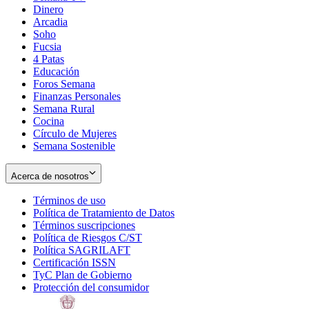
Dinero
Arcadia
Soho
Opens
Fucsia
in
Opens
4 Patas
new
in
Educación
window
new
Foros Semana
window
Finanzas Personales
Semana Rural
Cocina
Círculo de Mujeres
Semana Sostenible
Acerca de nosotros
Términos de uso
Opens
Política de Tratamiento de Datos
in
Opens
Términos suscripciones
new
Opens
in
Política de Riesgos C/ST
window
in
Opens
new
Política SAGRILAFT
Opens
new
in
window
Certificación ISSN
Opens
in
window
new
TyC Plan de Gobierno
in
new
Opens
window
Protección del consumidor
new
window
in
Opens
window
new
in