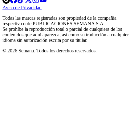
in
in
in
in
in
Aviso de Privacidad
Opens
new
new
new
new
new
in
window
window
window
window
window
Todas las marcas registradas son propiedad de la compañía
new
respectiva o de PUBLICACIONES SEMANA S.A.
window
Se prohíbe la reproducción total o parcial de cualquiera de los
contenidos que aquí aparezca, así como su traducción a cualquier
idioma sin autorización escrita por su titular.
© 2026 Semana. Todos los derechos reservados.