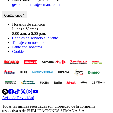
gestionhumana@semana.com
Contáctenos
Horarios de atención
Lunes a Viernes
8:00 a.m. a 6:00 p.m.
Canales de servicio al cliente
Trabaje con nosotros
Paute con nosotros
Cookies
Opens
Opens
Opens
Opens
Opens
in
in
in
in
in
Aviso de Privacidad
Opens
new
new
new
new
new
in
window
window
window
window
window
Todas las marcas registradas son propiedad de la compañía
new
respectiva o de PUBLICACIONES SEMANA S.A.
window