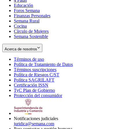
4 Patas
new
in
Educación
window
new
Foros Semana
window
Finanzas Personales
Semana Rural
Cocina
Círculo de Mujeres
Semana Sostenible
Acerca de nosotros
Términos de uso
Opens
Política de Tratamiento de Datos
in
Opens
Términos suscripciones
new
Opens
in
Política de Riesgos C/ST
window
in
Opens
new
Política SAGRILAFT
Opens
new
in
window
Certificación ISSN
Opens
in
window
new
TyC Plan de Gobierno
in
new
Opens
window
Protección del consumidor
new
window
in
Opens
window
new
in
window
new
window
Notificaciones judiciales
juridica@semana.com
Para contactar a gestión humana