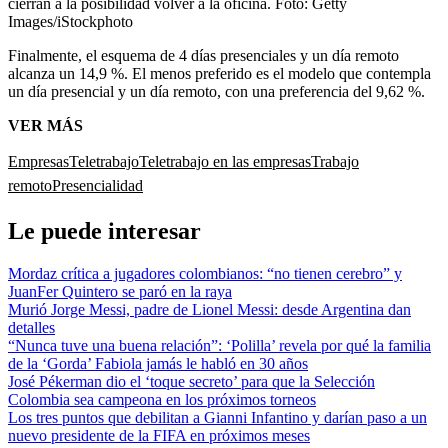
cierran a la posibilidad volver a la oficina.
Foto:
Getty
Images/iStockphoto
Finalmente, el esquema de 4 días presenciales y un día remoto
alcanza un 14,9 %. El menos preferido es el modelo que contempla
un día presencial y un día remoto, con una preferencia del 9,62 %.
VER MÁS
Empresas
Teletrabajo
Teletrabajo en las empresas
Trabajo
remoto
Presencialidad
Le puede interesar
Mordaz crítica a jugadores colombianos: “no tienen cerebro” y
JuanFer Quintero se paró en la raya
Murió Jorge Messi, padre de Lionel Messi: desde Argentina dan
detalles
“Nunca tuve una buena relación”: ‘Polilla’ revela por qué la familia
de la ‘Gorda’ Fabiola jamás le habló en 30 años
José Pékerman dio el ‘toque secreto’ para que la Selección
Colombia sea campeona en los próximos torneos
Los tres puntos que debilitan a Gianni Infantino y darían paso a un
nuevo presidente de la FIFA en próximos meses