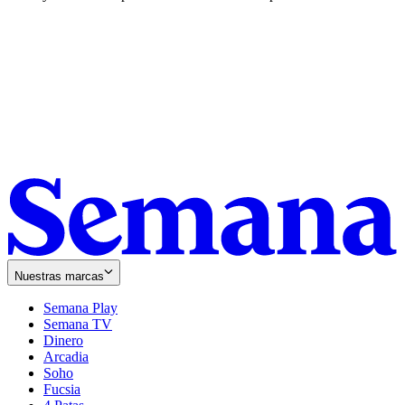
Nuestras marcas
Semana Play
Semana TV
Dinero
Arcadia
Soho
Opens
Fucsia
in
Opens