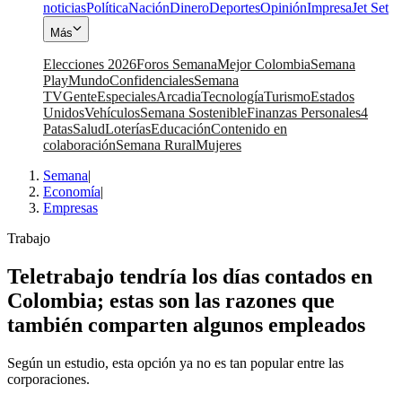
noticias
Política
Nación
Dinero
Deportes
Opinión
Impresa
Jet Set
Más
Elecciones 2026
Foros Semana
Mejor Colombia
Semana
Play
Mundo
Confidenciales
Semana
TV
Gente
Especiales
Arcadia
Tecnología
Turismo
Estados
Unidos
Vehículos
Semana Sostenible
Finanzas Personales
4
Patas
Salud
Loterías
Educación
Contenido en
colaboración
Semana Rural
Mujeres
Semana
|
Economía
|
Empresas
Trabajo
Teletrabajo tendría los días contados en
Colombia; estas son las razones que
también comparten algunos empleados
Según un estudio, esta opción ya no es tan popular entre las
corporaciones.