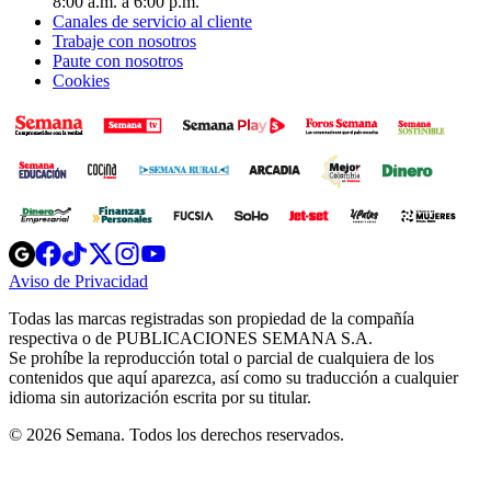
8:00 a.m. a 6:00 p.m.
Canales de servicio al cliente
Trabaje con nosotros
Paute con nosotros
Cookies
Opens
Opens
Opens
Opens
Opens
in
in
in
in
in
Aviso de Privacidad
Opens
new
new
new
new
new
in
window
window
window
window
window
Todas las marcas registradas son propiedad de la compañía
new
respectiva o de PUBLICACIONES SEMANA S.A.
window
Se prohíbe la reproducción total o parcial de cualquiera de los
contenidos que aquí aparezca, así como su traducción a cualquier
idioma sin autorización escrita por su titular.
© 2026 Semana. Todos los derechos reservados.