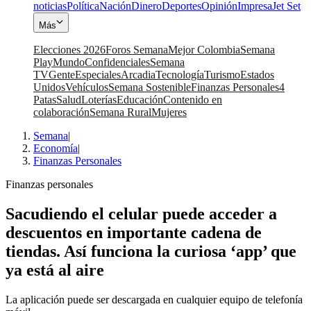
noticias
Política
Nación
Dinero
Deportes
Opinión
Impresa
Jet Set
Más
Elecciones 2026
Foros Semana
Mejor Colombia
Semana
Play
Mundo
Confidenciales
Semana
TV
Gente
Especiales
Arcadia
Tecnología
Turismo
Estados
Unidos
Vehículos
Semana Sostenible
Finanzas Personales
4
Patas
Salud
Loterías
Educación
Contenido en
colaboración
Semana Rural
Mujeres
Semana
|
Economía
|
Finanzas Personales
Finanzas personales
Sacudiendo el celular puede acceder a
descuentos en importante cadena de
tiendas. Así funciona la curiosa ‘app’ que
ya está al aire
La aplicación puede ser descargada en cualquier equipo de telefonía