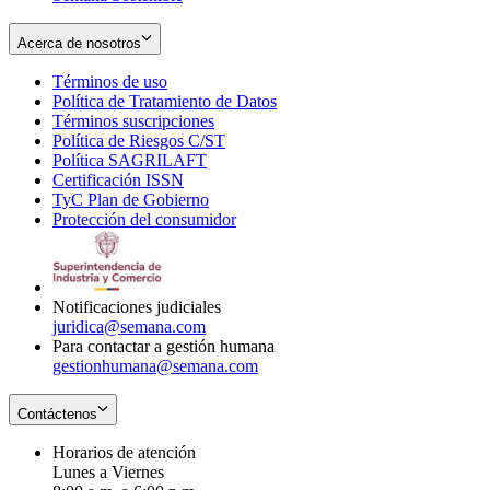
Acerca de nosotros
Términos de uso
Opens
Política de Tratamiento de Datos
in
Opens
Términos suscripciones
new
Opens
in
Política de Riesgos C/ST
window
in
Opens
new
Política SAGRILAFT
Opens
new
in
window
Certificación ISSN
Opens
in
window
new
TyC Plan de Gobierno
in
new
Opens
window
Protección del consumidor
new
window
in
Opens
window
new
in
window
new
window
Notificaciones judiciales
juridica@semana.com
Para contactar a gestión humana
gestionhumana@semana.com
Contáctenos
Horarios de atención
Lunes a Viernes