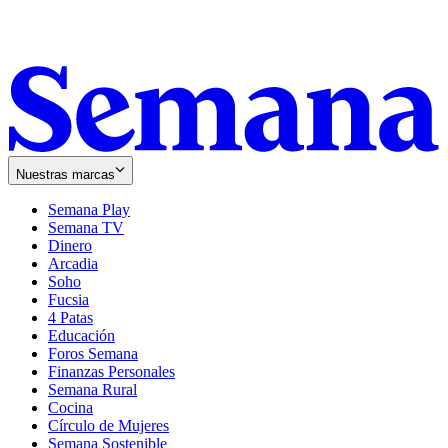
Nuestras marcas
Semana Play
Semana TV
Dinero
Arcadia
Soho
Opens
Fucsia
in
Opens
4 Patas
new
in
Educación
window
new
Foros Semana
window
Finanzas Personales
Semana Rural
Cocina
Círculo de Mujeres
Semana Sostenible