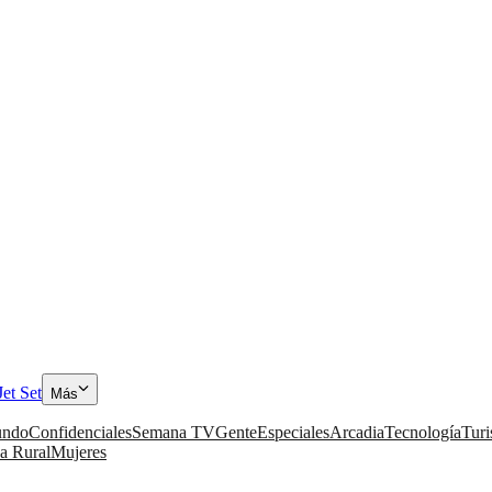
Jet Set
Más
ndo
Confidenciales
Semana TV
Gente
Especiales
Arcadia
Tecnología
Tur
a Rural
Mujeres