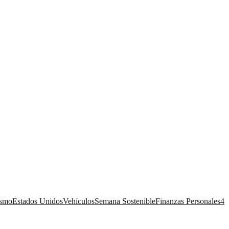
ismo
Estados Unidos
Vehículos
Semana Sostenible
Finanzas Personales
4