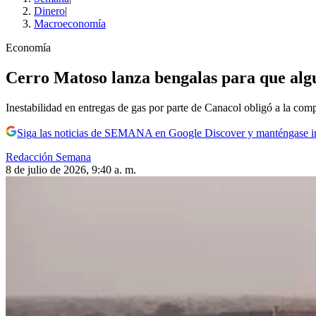
Dinero
|
Macroeconomía
Economía
Cerro Matoso lanza bengalas para que algui
Inestabilidad en entregas de gas por parte de Canacol obligó a la com
Siga las noticias de SEMANA en Google Discover y manténgase 
Redacción Semana
8 de julio de 2026, 9:40 a. m.