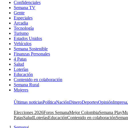
Confidenciales
Semana TV
Gente
Especiales
Arcadia
Tecnología
Turismo
Estados Unidos
Vehículos
Semana Sostenible
Finanzas Personales
4 Patas
Salud
Loterías
Educación
Contenido en colaboración
Semana Rural
Mujeres
Últimas noticias
Política
Nación
Dinero
Deportes
Opinión
Impresa
Elecciones 2026
Foros Semana
Mejor Colombia
Semana Play
Mu
Patas
Salud
Loterías
Educación
Contenido en colaboración
Seman
Semana
|