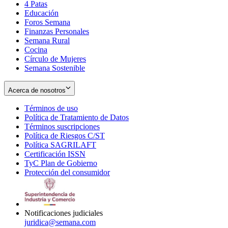
4 Patas
new
in
Educación
window
new
Foros Semana
window
Finanzas Personales
Semana Rural
Cocina
Círculo de Mujeres
Semana Sostenible
Acerca de nosotros
Términos de uso
Opens
Política de Tratamiento de Datos
in
Opens
Términos suscripciones
new
Opens
in
Política de Riesgos C/ST
window
in
Opens
new
Política SAGRILAFT
Opens
new
in
window
Certificación ISSN
Opens
in
window
new
TyC Plan de Gobierno
in
new
Opens
window
Protección del consumidor
new
window
in
Opens
window
new
in
window
new
window
Notificaciones judiciales
juridica@semana.com