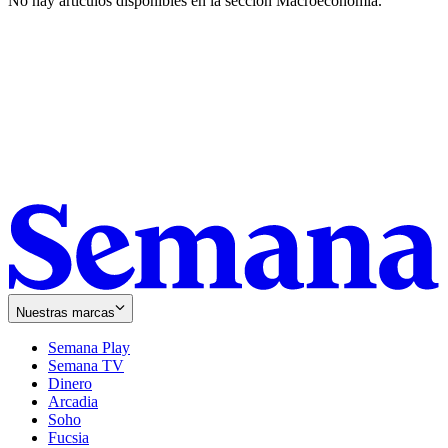
No hay artículos disponibles en la sección
Macroeconomía
.
Nuestras marcas
Semana Play
Semana TV
Dinero
Arcadia
Soho
Opens
Fucsia
in
Opens