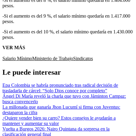
-Si el aumento es del 8 %, el salario mínimo quedaría en 1.404.000
pesos.
-Si el aumento es del 9 %, el salario mínimo quedaría en 1.417.000
pesos.
-Si el aumento es del 10 %, el salario mínimo quedaría en 1.430.000
pesos.
VER MÁS
Salario Mínimo
Ministerio de Trabajo
Sindicatos
Le puede interesar
Epa Colombia se habría pronunciado tras radical decisión de
trasladarla de cárcel: “Solo Dios conoce por completo”
Ángel Di María reveló la charla que tuvo con Jáminton Campaz:
busca convencerlo
La millonada que ganaría Jhon Lucumí si firma con Juventus:
destaparon la cifra
¿Quiere vender bien su carro? Estos consejos le ayudarán a
mantener y aumentar su valor
Vuelta a Burgos 2026: Nairo Quintana da sorpresa en la
clasificación general final