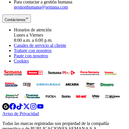
Para contactar a gestión humana
gestionhumana@semana.com
Contáctenos
Horarios de atención
Lunes a Viernes
8:00 a.m. a 6:00 p.m.
Canales de servicio al cliente
Trabaje con nosotros
Paute con nosotros
Cookies
Opens
Opens
Opens
Opens
Opens
in
in
in
in
in
Aviso de Privacidad
Opens
new
new
new
new
new
in
window
window
window
window
window
Todas las marcas registradas son propiedad de la compañía
new
respectiva o de PUBLICACIONES SEMANA S.A.