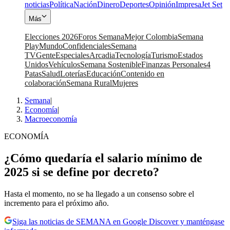
noticias
Política
Nación
Dinero
Deportes
Opinión
Impresa
Jet Set
Más
Elecciones 2026
Foros Semana
Mejor Colombia
Semana
Play
Mundo
Confidenciales
Semana
TV
Gente
Especiales
Arcadia
Tecnología
Turismo
Estados
Unidos
Vehículos
Semana Sostenible
Finanzas Personales
4
Patas
Salud
Loterías
Educación
Contenido en
colaboración
Semana Rural
Mujeres
Semana
|
Economía
|
Macroeconomía
ECONOMÍA
¿Cómo quedaría el salario mínimo de
2025 si se define por decreto?
Hasta el momento, no se ha llegado a un consenso sobre el
incremento para el próximo año.
Siga las noticias de SEMANA en Google Discover y manténgase