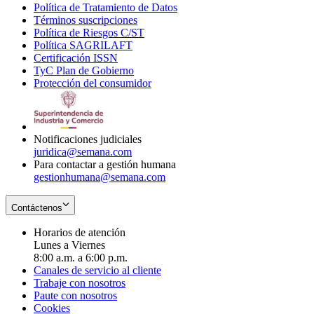
Política de Tratamiento de Datos
in
Opens
Términos suscripciones
new
Opens
in
Política de Riesgos C/ST
window
in
Opens
new
Política SAGRILAFT
Opens
new
in
window
Certificación ISSN
Opens
in
window
new
TyC Plan de Gobierno
in
new
Opens
window
Protección del consumidor
new
window
in
Opens
window
new
in
window
new
window
Notificaciones judiciales
juridica@semana.com
Para contactar a gestión humana
gestionhumana@semana.com
Contáctenos
Horarios de atención
Lunes a Viernes
8:00 a.m. a 6:00 p.m.
Canales de servicio al cliente
Trabaje con nosotros
Paute con nosotros
Cookies