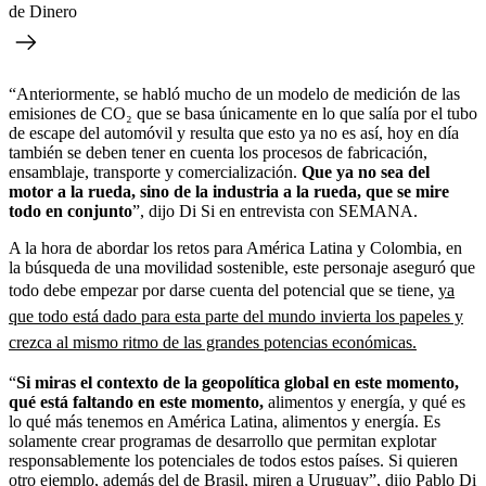
de Dinero
“Anteriormente, se habló mucho de un modelo de medición de las
emisiones de CO₂ que se basa únicamente en lo que salía por el tubo
de escape del automóvil y resulta que esto ya no es así, hoy en día
también se deben tener en cuenta los procesos de fabricación,
ensamblaje, transporte y comercialización.
Que ya no sea del
motor a la rueda, sino de la industria a la rueda, que se mire
todo en conjunto
”, dijo Di Si en entrevista con SEMANA.
A la hora de abordar los retos para América Latina y Colombia, en
la búsqueda de una movilidad sostenible, este personaje aseguró que
todo debe empezar por darse cuenta del potencial que se tiene,
ya
que todo está dado para esta parte del mundo invierta los papeles y
crezca al mismo ritmo de las grandes potencias económicas.
“
Si miras el contexto de la geopolítica global en este momento,
qué está faltando en este momento,
alimentos y energía, y qué es
lo qué más tenemos en América Latina, alimentos y energía. Es
solamente crear programas de desarrollo que permitan explotar
responsablemente los potenciales de todos estos países. Si quieren
otro ejemplo, además del de Brasil, miren a Uruguay”, dijo Pablo Di