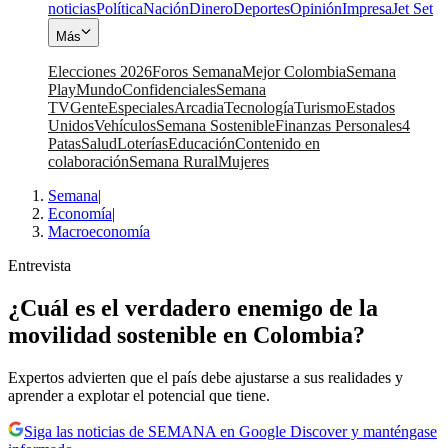
noticias
Política
Nación
Dinero
Deportes
Opinión
Impresa
Jet Set
Más
Elecciones 2026
Foros Semana
Mejor Colombia
Semana
Play
Mundo
Confidenciales
Semana
TV
Gente
Especiales
Arcadia
Tecnología
Turismo
Estados
Unidos
Vehículos
Semana Sostenible
Finanzas Personales
4
Patas
Salud
Loterías
Educación
Contenido en
colaboración
Semana Rural
Mujeres
Semana
|
Economía
|
Macroeconomía
Entrevista
¿Cuál es el verdadero enemigo de la
movilidad sostenible en Colombia?
Expertos advierten que el país debe ajustarse a sus realidades y
aprender a explotar el potencial que tiene.
Siga las noticias de SEMANA en Google Discover y manténgase