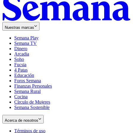
Nuestras marcas
Semana Play
Semana TV
Dinero
Arcadia
Soho
Opens
Fucsia
in
Opens
4 Patas
new
in
Educación
window
new
Foros Semana
window
Finanzas Personales
Semana Rural
Cocina
Círculo de Mujeres
Semana Sostenible
Acerca de nosotros
Términos de uso
Opens