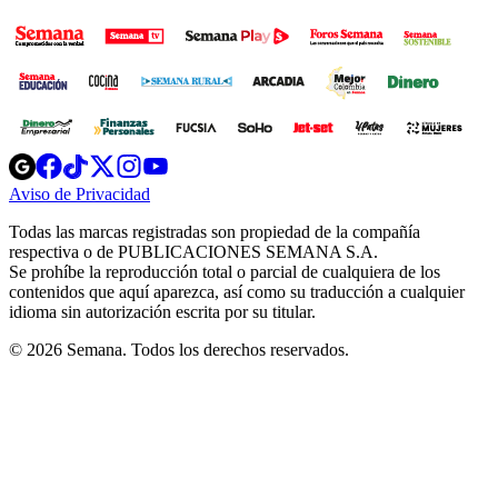
Opens
Opens
Opens
Opens
Opens
in
in
in
in
in
Aviso de Privacidad
Opens
new
new
new
new
new
in
window
window
window
window
window
Todas las marcas registradas son propiedad de la compañía
new
respectiva o de PUBLICACIONES SEMANA S.A.
window
Se prohíbe la reproducción total o parcial de cualquiera de los
contenidos que aquí aparezca, así como su traducción a cualquier
idioma sin autorización escrita por su titular.
© 2026 Semana. Todos los derechos reservados.