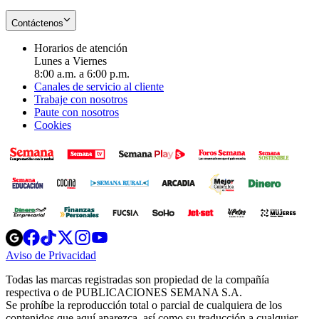
Contáctenos
Horarios de atención
Lunes a Viernes
8:00 a.m. a 6:00 p.m.
Canales de servicio al cliente
Trabaje con nosotros
Paute con nosotros
Cookies
Opens
Opens
Opens
Opens
Opens
in
in
in
in
in
Aviso de Privacidad
Opens
new
new
new
new
new
in
window
window
window
window
window
Todas las marcas registradas son propiedad de la compañía
new
respectiva o de PUBLICACIONES SEMANA S.A.
window
Se prohíbe la reproducción total o parcial de cualquiera de los
contenidos que aquí aparezca, así como su traducción a cualquier