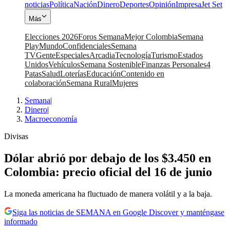
noticias
Política
Nación
Dinero
Deportes
Opinión
Impresa
Jet Set
Más
Elecciones 2026
Foros Semana
Mejor Colombia
Semana
Play
Mundo
Confidenciales
Semana
TV
Gente
Especiales
Arcadia
Tecnología
Turismo
Estados
Unidos
Vehículos
Semana Sostenible
Finanzas Personales
4
Patas
Salud
Loterías
Educación
Contenido en
colaboración
Semana Rural
Mujeres
Semana
|
Dinero
|
Macroeconomía
Divisas
Dólar abrió por debajo de los $3.450 en
Colombia: precio oficial del 16 de junio
La moneda americana ha fluctuado de manera volátil y a la baja.
Siga las noticias de SEMANA en Google Discover y manténgase
informado