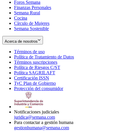
Foros Semana
window
Finanzas Personales
Semana Rural
Cocina
Círculo de Mujeres
Semana Sostenible
Acerca de nosotros
Términos de uso
Opens
Política de Tratamiento de Datos
in
Opens
Términos suscripciones
new
Opens
in
Política de Riesgos C/ST
window
in
Opens
new
Política SAGRILAFT
Opens
new
in
window
Certificación ISSN
Opens
in
window
new
TyC Plan de Gobierno
in
new
Opens
window
Protección del consumidor
new
window
in
Opens
window
new
in
window
new
window
Notificaciones judiciales
juridica@semana.com
Para contactar a gestión humana
gestionhumana@semana.com