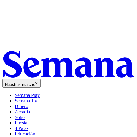
Nuestras marcas
Semana Play
Semana TV
Dinero
Arcadia
Soho
Opens
Fucsia
in
Opens
4 Patas
new
in
Educación
window
new