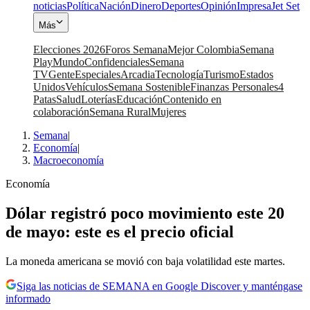
noticias
Política
Nación
Dinero
Deportes
Opinión
Impresa
Jet Set
Más
Elecciones 2026
Foros Semana
Mejor Colombia
Semana
Play
Mundo
Confidenciales
Semana
TV
Gente
Especiales
Arcadia
Tecnología
Turismo
Estados
Unidos
Vehículos
Semana Sostenible
Finanzas Personales
4
Patas
Salud
Loterías
Educación
Contenido en
colaboración
Semana Rural
Mujeres
Semana
|
Economía
|
Macroeconomía
Economía
Dólar registró poco movimiento este 20
de mayo: este es el precio oficial
La moneda americana se movió con baja volatilidad este martes.
Siga las noticias de SEMANA en Google Discover y manténgase
informado