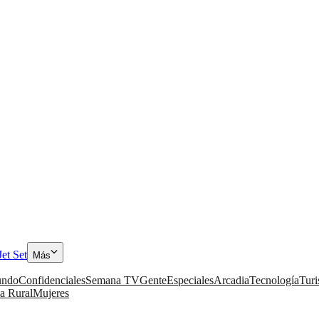
Jet Set
Más
ndo
Confidenciales
Semana TV
Gente
Especiales
Arcadia
Tecnología
Tur
a Rural
Mujeres