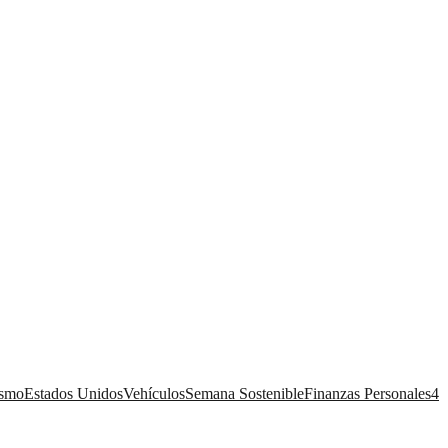
ismo
Estados Unidos
Vehículos
Semana Sostenible
Finanzas Personales
4