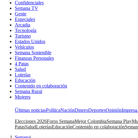
Confidenciales
Semana TV
Gente
Especiales
Arcadia
Tecnología
Turismo
Estados Unidos
Vehículos
Semana Sostenible
Finanzas Personales
4 Patas
Salud
Loterías
Educación
Contenido en colaboración
Semana Rural
Mujeres
Últimas noticias
Política
Nación
Dinero
Deportes
Opinión
Impresa
Elecciones 2026
Foros Semana
Mejor Colombia
Semana Play
Mu
Patas
Salud
Loterías
Educación
Contenido en colaboración
Seman
Semana
|