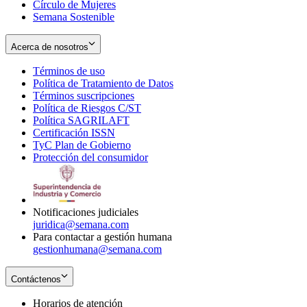
Círculo de Mujeres
Semana Sostenible
Acerca de nosotros
Términos de uso
Opens
Política de Tratamiento de Datos
in
Opens
Términos suscripciones
new
Opens
in
Política de Riesgos C/ST
window
in
Opens
new
Política SAGRILAFT
Opens
new
in
window
Certificación ISSN
Opens
in
window
new
TyC Plan de Gobierno
in
new
Opens
window
Protección del consumidor
new
window
in
Opens
window
new
in
window
new
window
Notificaciones judiciales
juridica@semana.com
Para contactar a gestión humana
gestionhumana@semana.com
Contáctenos
Horarios de atención