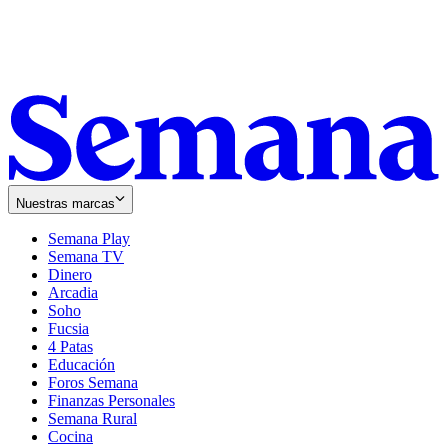
Nuestras marcas
Semana Play
Semana TV
Dinero
Arcadia
Soho
Opens
Fucsia
in
Opens
4 Patas
new
in
Educación
window
new
Foros Semana
window
Finanzas Personales
Semana Rural
Cocina