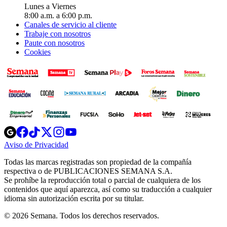
Lunes a Viernes
8:00 a.m. a 6:00 p.m.
Canales de servicio al cliente
Trabaje con nosotros
Paute con nosotros
Cookies
Opens
Opens
Opens
Opens
Opens
in
in
in
in
in
Aviso de Privacidad
Opens
new
new
new
new
new
in
window
window
window
window
window
Todas las marcas registradas son propiedad de la compañía
new
respectiva o de PUBLICACIONES SEMANA S.A.
window
Se prohíbe la reproducción total o parcial de cualquiera de los
contenidos que aquí aparezca, así como su traducción a cualquier
idioma sin autorización escrita por su titular.
© 2026 Semana. Todos los derechos reservados.