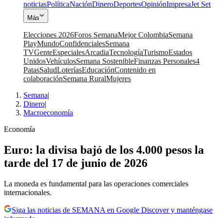
noticias
Política
Nación
Dinero
Deportes
Opinión
Impresa
Jet Set
Más
Elecciones 2026
Foros Semana
Mejor Colombia
Semana
Play
Mundo
Confidenciales
Semana
TV
Gente
Especiales
Arcadia
Tecnología
Turismo
Estados
Unidos
Vehículos
Semana Sostenible
Finanzas Personales
4
Patas
Salud
Loterías
Educación
Contenido en
colaboración
Semana Rural
Mujeres
Semana
|
Dinero
|
Macroeconomía
Economía
Euro: la divisa bajó de los 4.000 pesos la
tarde del 17 de junio de 2026
La moneda es fundamental para las operaciones comerciales
internacionales.
Siga las noticias de SEMANA en Google Discover y manténgase