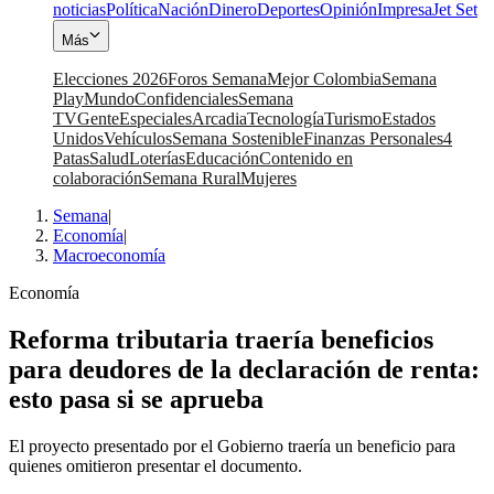
noticias
Política
Nación
Dinero
Deportes
Opinión
Impresa
Jet Set
Más
Elecciones 2026
Foros Semana
Mejor Colombia
Semana
Play
Mundo
Confidenciales
Semana
TV
Gente
Especiales
Arcadia
Tecnología
Turismo
Estados
Unidos
Vehículos
Semana Sostenible
Finanzas Personales
4
Patas
Salud
Loterías
Educación
Contenido en
colaboración
Semana Rural
Mujeres
Semana
|
Economía
|
Macroeconomía
Economía
Reforma tributaria traería beneficios
para deudores de la declaración de renta:
esto pasa si se aprueba
El proyecto presentado por el Gobierno traería un beneficio para
quienes omitieron presentar el documento.