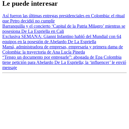
Le puede interesar
Así fueron las últimas entregas presidenciales en Colombia: el ritual
que Petro decidió no cumplir
Barranquilla y el concierto ‘Capital de la Patria Milagro’ mientras se
posesiona De La Espriella en Cali
Exclusiva SEMANA: Gianni Infantino habló del Mundial con 64
equipos en la posesión de Abelardo De La Espriella
Mamá, administradora de empresas, empresaria y primera dama de
Colombia: la trayectoria de Ana Lucía Pineda
“Tengo un documento por entregarle”: abogada de Epa Colombia
tiene petición para Abelardo De La Espriella; la ‘influencer’ le envió
mensaje