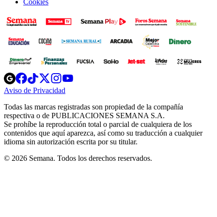
Cookies
Opens
Opens
Opens
Opens
Opens
in
in
in
in
in
Aviso de Privacidad
Opens
new
new
new
new
new
in
window
window
window
window
window
Todas las marcas registradas son propiedad de la compañía
new
respectiva o de PUBLICACIONES SEMANA S.A.
window
Se prohíbe la reproducción total o parcial de cualquiera de los
contenidos que aquí aparezca, así como su traducción a cualquier
idioma sin autorización escrita por su titular.
© 2026 Semana. Todos los derechos reservados.