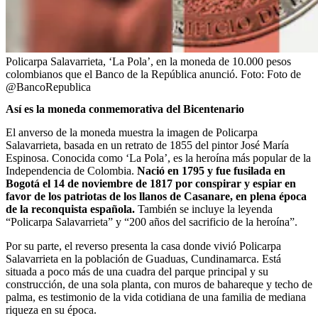
Policarpa Salavarrieta, ‘La Pola’, en la moneda de 10.000 pesos
colombianos que el Banco de la República anunció.
Foto:
Foto de
@BancoRepublica
Así es la moneda conmemorativa del Bicentenario
El anverso de la moneda muestra la imagen de Policarpa
Salavarrieta, basada en un retrato de 1855 del pintor José María
Espinosa. Conocida como ‘La Pola’, es la heroína más popular de la
Independencia de Colombia.
Nació en 1795 y fue fusilada en
Bogotá el 14 de noviembre de 1817 por conspirar y espiar en
favor de los patriotas
de los llanos de Casanare, en plena época
de la reconquista española.
También se incluye la leyenda
“Policarpa Salavarrieta” y “200 años del sacrificio de la heroína”.
Por su parte, el reverso presenta la casa donde vivió Policarpa
Salavarrieta en la población de Guaduas, Cundinamarca. Está
situada a poco más de una cuadra del parque principal y su
construcción, de una sola planta, con muros de bahareque y techo de
palma, es testimonio de la vida cotidiana de una familia de mediana
riqueza en su época.