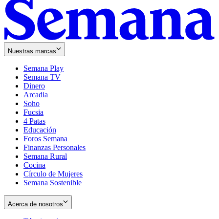
Nuestras marcas
Semana Play
Semana TV
Dinero
Arcadia
Soho
Opens
Fucsia
in
Opens
4 Patas
new
in
Educación
window
new
Foros Semana
window
Finanzas Personales
Semana Rural
Cocina
Círculo de Mujeres
Semana Sostenible
Acerca de nosotros