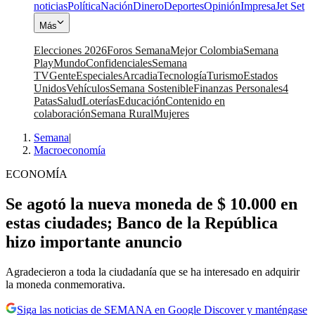
noticias
Política
Nación
Dinero
Deportes
Opinión
Impresa
Jet Set
Más
Elecciones 2026
Foros Semana
Mejor Colombia
Semana
Play
Mundo
Confidenciales
Semana
TV
Gente
Especiales
Arcadia
Tecnología
Turismo
Estados
Unidos
Vehículos
Semana Sostenible
Finanzas Personales
4
Patas
Salud
Loterías
Educación
Contenido en
colaboración
Semana Rural
Mujeres
Semana
|
Macroeconomía
ECONOMÍA
Se agotó la nueva moneda de $ 10.000 en
estas ciudades; Banco de la República
hizo importante anuncio
Agradecieron a toda la ciudadanía que se ha interesado en adquirir
la moneda conmemorativa.
Siga las noticias de SEMANA en Google Discover y manténgase