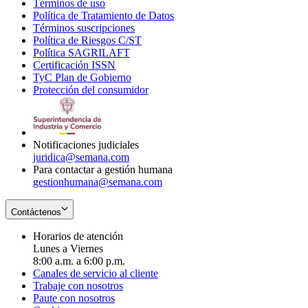
Términos de uso
Opens
Política de Tratamiento de Datos
in
Opens
Términos suscripciones
new
Opens
in
Política de Riesgos C/ST
window
in
Opens
new
Política SAGRILAFT
Opens
new
in
window
Certificación ISSN
Opens
in
window
new
TyC Plan de Gobierno
in
new
Opens
window
Protección del consumidor
new
window
in
Opens
window
new
in
window
new
window
Notificaciones judiciales
juridica@semana.com
Para contactar a gestión humana
gestionhumana@semana.com
Contáctenos
Horarios de atención
Lunes a Viernes
8:00 a.m. a 6:00 p.m.
Canales de servicio al cliente
Trabaje con nosotros
Paute con nosotros