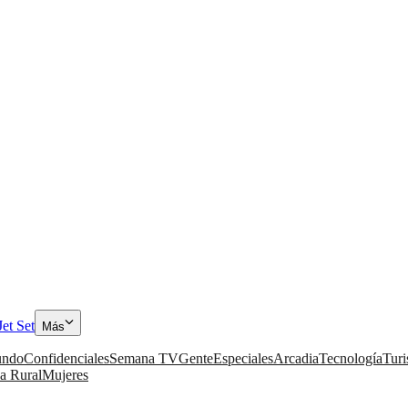
Jet Set
Más
ndo
Confidenciales
Semana TV
Gente
Especiales
Arcadia
Tecnología
Tur
a Rural
Mujeres