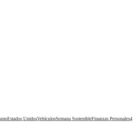
ismo
Estados Unidos
Vehículos
Semana Sostenible
Finanzas Personales
4