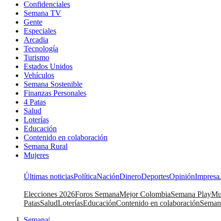
Confidenciales
Semana TV
Gente
Especiales
Arcadia
Tecnología
Turismo
Estados Unidos
Vehículos
Semana Sostenible
Finanzas Personales
4 Patas
Salud
Loterías
Educación
Contenido en colaboración
Semana Rural
Mujeres
Últimas noticias
Política
Nación
Dinero
Deportes
Opinión
Impresa
Elecciones 2026
Foros Semana
Mejor Colombia
Semana Play
Mu
Patas
Salud
Loterías
Educación
Contenido en colaboración
Seman
Semana
|