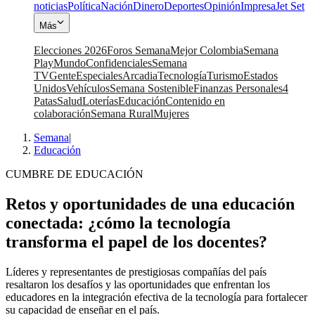
noticias
Política
Nación
Dinero
Deportes
Opinión
Impresa
Jet Set
Más
Elecciones 2026
Foros Semana
Mejor Colombia
Semana
Play
Mundo
Confidenciales
Semana
TV
Gente
Especiales
Arcadia
Tecnología
Turismo
Estados
Unidos
Vehículos
Semana Sostenible
Finanzas Personales
4
Patas
Salud
Loterías
Educación
Contenido en
colaboración
Semana Rural
Mujeres
Semana
|
Educación
CUMBRE DE EDUCACIÓN
Retos y oportunidades de una educación
conectada: ¿cómo la tecnología
transforma el papel de los docentes?
Líderes y representantes de prestigiosas compañías del país
resaltaron los desafíos y las oportunidades que enfrentan los
educadores en la integración efectiva de la tecnología para fortalecer
su capacidad de enseñar en el país.