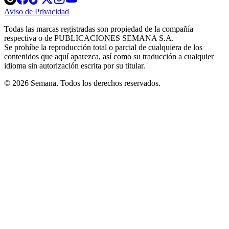
in
in
in
in
in
Aviso de Privacidad
Opens
new
new
new
new
new
in
window
window
window
window
window
Todas las marcas registradas son propiedad de la compañía
new
respectiva o de PUBLICACIONES SEMANA S.A.
window
Se prohíbe la reproducción total o parcial de cualquiera de los
contenidos que aquí aparezca, así como su traducción a cualquier
idioma sin autorización escrita por su titular.
© 2026 Semana. Todos los derechos reservados.