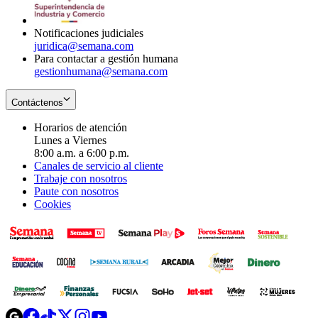
window
new
window
Notificaciones judiciales
juridica@semana.com
Para contactar a gestión humana
gestionhumana@semana.com
Contáctenos
Horarios de atención
Lunes a Viernes
8:00 a.m. a 6:00 p.m.
Canales de servicio al cliente
Trabaje con nosotros
Paute con nosotros
Cookies
Opens
Opens
Opens
Opens
Opens