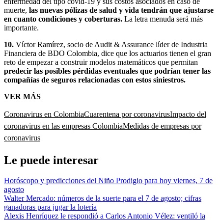
enfermedad del tipo covid-19 y sus costos asociados en caso de
muerte,
las nuevas pólizas de salud y vida tendrán que ajustarse
en cuanto condiciones y coberturas.
La letra menuda será más
importante.
10.
Víctor Ramírez, socio de Audit & Assurance líder de Industria
Financiera de BDO Colombia, dice que los actuarios tienen el gran
reto de empezar a construir modelos matemáticos que permitan
predecir las posibles pérdidas eventuales que podrían tener las
compañías de seguros relacionadas con estos siniestros.
VER MÁS
Coronavirus en Colombia
Cuarentena por coronavirus
Impacto del
coronavirus en las empresas Colombia
Medidas de empresas por
coronavirus
Le puede interesar
Horóscopo y predicciones del Niño Prodigio para hoy viernes, 7 de
agosto
Walter Mercado: números de la suerte para el 7 de agosto; cifras
ganadoras para jugar la lotería
Alexis Henríquez le respondió a Carlos Antonio Vélez: ventiló la