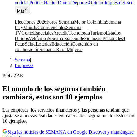
noticias
Política
Nación
Dinero
Deportes
Opinión
Impresa
Jet Set
Más
Elecciones 2026
Foros Semana
Mejor Colombia
Semana
Play
Mundo
Confidenciales
Semana
TV
Gente
Especiales
Arcadia
Tecnología
Turismo
Estados
Unidos
Vehículos
Semana Sostenible
Finanzas Personales
4
Patas
Salud
Loterías
Educación
Contenido en
colaboración
Semana Rural
Mujeres
Semana
|
Empresas
PÓLIZAS
El mundo de los seguros también
cambiará, estos son 10 ejemplos
Las empresas, los servicios financieros y las personas tendrán que
ajustarse a nuevas realidades en materia de aseguramiento. Estos son
10 ejemplos.
Siga las noticias de SEMANA en Google Discover y manténgase