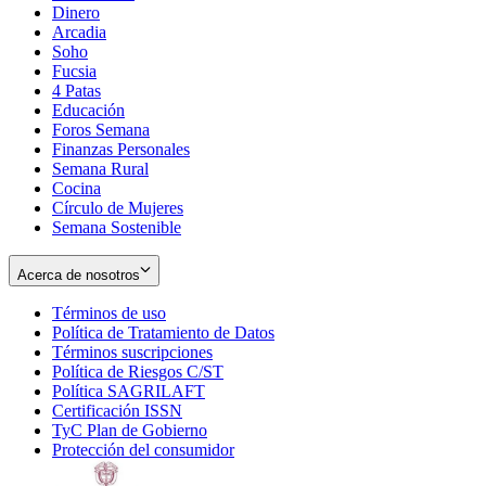
Dinero
Arcadia
Soho
Opens
Fucsia
in
Opens
4 Patas
new
in
Educación
window
new
Foros Semana
window
Finanzas Personales
Semana Rural
Cocina
Círculo de Mujeres
Semana Sostenible
Acerca de nosotros
Términos de uso
Opens
Política de Tratamiento de Datos
in
Opens
Términos suscripciones
new
Opens
in
Política de Riesgos C/ST
window
in
Opens
new
Política SAGRILAFT
Opens
new
in
window
Certificación ISSN
Opens
in
window
new
TyC Plan de Gobierno
in
new
Opens
window
Protección del consumidor
new
window
in
Opens
window
new
in