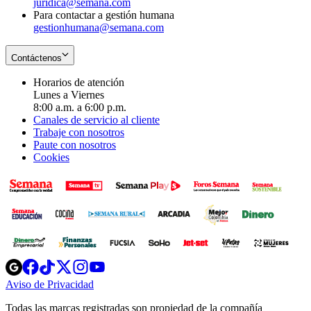
juridica@semana.com
Para contactar a gestión humana
gestionhumana@semana.com
Contáctenos
Horarios de atención
Lunes a Viernes
8:00 a.m. a 6:00 p.m.
Canales de servicio al cliente
Trabaje con nosotros
Paute con nosotros
Cookies
Opens
Opens
Opens
Opens
Opens
in
in
in
in
in
Aviso de Privacidad
Opens
new
new
new
new
new
in
window
window
window
window
window
Todas las marcas registradas son propiedad de la compañía
new