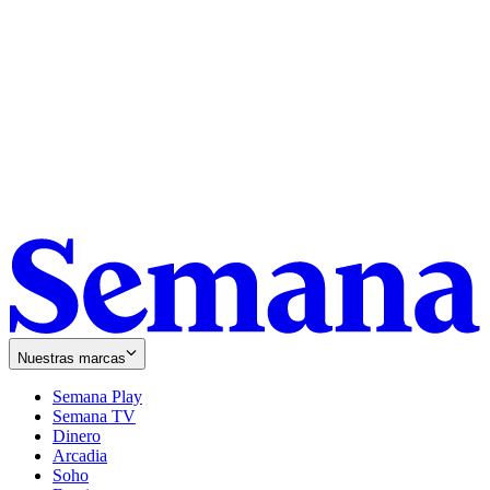
Nuestras marcas
Semana Play
Semana TV
Dinero
Arcadia
Soho
Opens