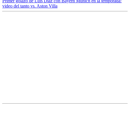
Primer golazo de Luis Díaz con Bayern Múnich en la temporada:
video del tanto vs. Aston Villa