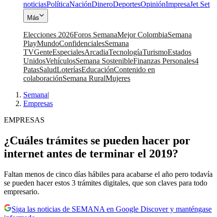
noticias
Política
Nación
Dinero
Deportes
Opinión
Impresa
Jet Set
Más
Elecciones 2026
Foros Semana
Mejor Colombia
Semana
Play
Mundo
Confidenciales
Semana
TV
Gente
Especiales
Arcadia
Tecnología
Turismo
Estados
Unidos
Vehículos
Semana Sostenible
Finanzas Personales
4
Patas
Salud
Loterías
Educación
Contenido en
colaboración
Semana Rural
Mujeres
Semana
|
Empresas
EMPRESAS
¿Cuáles trámites se pueden hacer por
internet antes de terminar el 2019?
Faltan menos de cinco días hábiles para acabarse el año pero todavía
se pueden hacer estos 3 trámites digitales, que son claves para todo
empresario.
Siga las noticias de SEMANA en Google Discover y manténgase