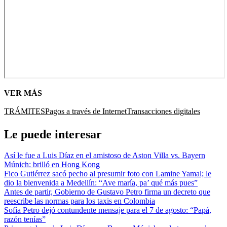
VER MÁS
TRÁMITES
Pagos a través de Internet
Transacciones digitales
Le puede interesar
Así le fue a Luis Díaz en el amistoso de Aston Villa vs. Bayern
Múnich: brilló en Hong Kong
Fico Gutiérrez sacó pecho al presumir foto con Lamine Yamal; le
dio la bienvenida a Medellín: “Ave maría, pa’ qué más pues”
Antes de partir, Gobierno de Gustavo Petro firma un decreto que
reescribe las normas para los taxis en Colombia
Sofía Petro dejó contundente mensaje para el 7 de agosto: “Papá,
razón tenías”