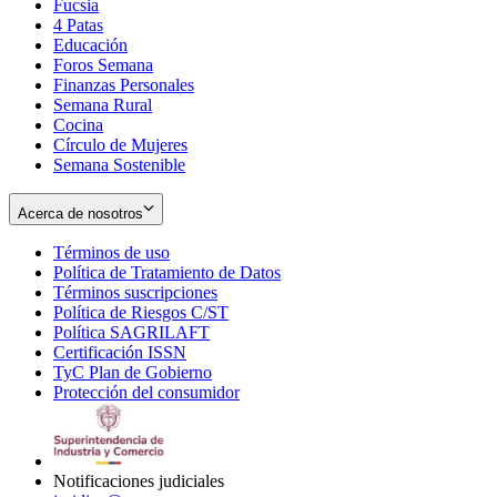
Fucsia
in
Opens
4 Patas
new
in
Educación
window
new
Foros Semana
window
Finanzas Personales
Semana Rural
Cocina
Círculo de Mujeres
Semana Sostenible
Acerca de nosotros
Términos de uso
Opens
Política de Tratamiento de Datos
in
Opens
Términos suscripciones
new
Opens
in
Política de Riesgos C/ST
window
in
Opens
new
Política SAGRILAFT
Opens
new
in
window
Certificación ISSN
Opens
in
window
new
TyC Plan de Gobierno
in
new
Opens
window
Protección del consumidor
new
window
in
Opens
window
new
in
window
new
window
Notificaciones judiciales