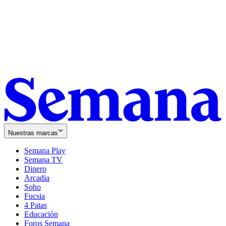
Nuestras marcas
Semana Play
Semana TV
Dinero
Arcadia
Soho
Opens
Fucsia
in
Opens
4 Patas
new
in
Educación
window
new
Foros Semana
window