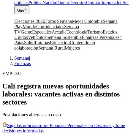
noticias
Política
Nación
Dinero
Deportes
Opinión
Impresa
Jet Set
Más
Elecciones 2026
Foros Semana
Mejor Colombia
Semana
Play
Mundo
Confidenciales
Semana
TV
Gente
Especiales
Arcadia
Tecnología
Turismo
Estados
Unidos
Vehículos
Semana Sostenible
Finanzas Personales
4
Patas
Salud
Loterías
Educación
Contenido en
colaboración
Semana Rural
Mujeres
Semana
|
Finanzas
EMPLEO
Cali registra nuevas oportunidades
laborales: vacantes activas en distintos
sectores
Postulaciones abiertas sin costo.
Siga las noticias sobre Finanzas Personales en Discover y tome
decisiones informadas