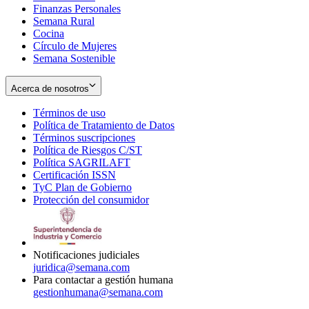
Finanzas Personales
Semana Rural
Cocina
Círculo de Mujeres
Semana Sostenible
Acerca de nosotros
Términos de uso
Opens
Política de Tratamiento de Datos
in
Opens
Términos suscripciones
new
Opens
in
Política de Riesgos C/ST
window
in
Opens
new
Política SAGRILAFT
Opens
new
in
window
Certificación ISSN
Opens
in
window
new
TyC Plan de Gobierno
in
new
Opens
window
Protección del consumidor
new
window
in
Opens
window
new
in
window
new
window
Notificaciones judiciales
juridica@semana.com
Para contactar a gestión humana
gestionhumana@semana.com