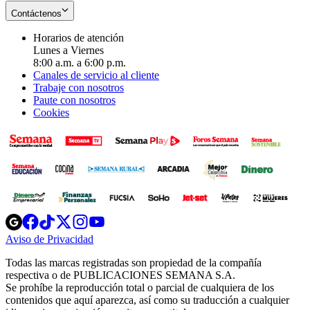
Contáctenos
Horarios de atención
Lunes a Viernes
8:00 a.m. a 6:00 p.m.
Canales de servicio al cliente
Trabaje con nosotros
Paute con nosotros
Cookies
Opens
Opens
Opens
Opens
Opens
in
in
in
in
in
Aviso de Privacidad
Opens
new
new
new
new
new
in
window
window
window
window
window
Todas las marcas registradas son propiedad de la compañía
new
respectiva o de PUBLICACIONES SEMANA S.A.
window
Se prohíbe la reproducción total o parcial de cualquiera de los
contenidos que aquí aparezca, así como su traducción a cualquier