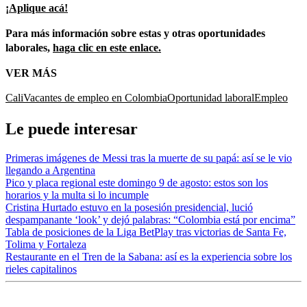
¡Aplique acá!
Para más información sobre estas y otras oportunidades
laborales,
haga clic en este enlace.
VER MÁS
Cali
Vacantes de empleo en Colombia
Oportunidad laboral
Empleo
Le puede interesar
Primeras imágenes de Messi tras la muerte de su papá: así se le vio
llegando a Argentina
Pico y placa regional este domingo 9 de agosto: estos son los
horarios y la multa si lo incumple
Cristina Hurtado estuvo en la posesión presidencial, lució
despampanante ‘look’ y dejó palabras: “Colombia está por encima”
Tabla de posiciones de la Liga BetPlay tras victorias de Santa Fe,
Tolima y Fortaleza
Restaurante en el Tren de la Sabana: así es la experiencia sobre los
rieles capitalinos