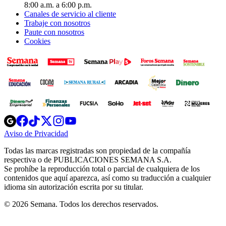
8:00 a.m. a 6:00 p.m.
Canales de servicio al cliente
Trabaje con nosotros
Paute con nosotros
Cookies
Opens
Opens
Opens
Opens
Opens
in
in
in
in
in
Aviso de Privacidad
Opens
new
new
new
new
new
in
window
window
window
window
window
Todas las marcas registradas son propiedad de la compañía
new
respectiva o de PUBLICACIONES SEMANA S.A.
window
Se prohíbe la reproducción total o parcial de cualquiera de los
contenidos que aquí aparezca, así como su traducción a cualquier
idioma sin autorización escrita por su titular.
© 2026 Semana. Todos los derechos reservados.