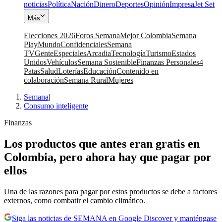
noticias
Política
Nación
Dinero
Deportes
Opinión
Impresa
Jet Set
Más
Elecciones 2026
Foros Semana
Mejor Colombia
Semana
Play
Mundo
Confidenciales
Semana
TV
Gente
Especiales
Arcadia
Tecnología
Turismo
Estados
Unidos
Vehículos
Semana Sostenible
Finanzas Personales
4
Patas
Salud
Loterías
Educación
Contenido en
colaboración
Semana Rural
Mujeres
Semana
|
Consumo inteligente
Finanzas
Los productos que antes eran gratis en
Colombia, pero ahora hay que pagar por
ellos
Una de las razones para pagar por estos productos se debe a factores
externos, como combatir el cambio climático.
Siga las noticias de SEMANA en Google Discover y manténgase