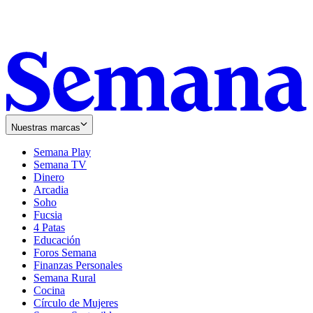
Nuestras marcas
Semana Play
Semana TV
Dinero
Arcadia
Soho
Opens
Fucsia
in
Opens
4 Patas
new
in
Educación
window
new
Foros Semana
window
Finanzas Personales
Semana Rural
Cocina
Círculo de Mujeres