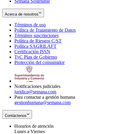
Semana Sostenible
Acerca de nosotros
Términos de uso
Opens
Política de Tratamiento de Datos
in
Opens
Términos suscripciones
new
Opens
in
Política de Riesgos C/ST
window
in
Opens
new
Política SAGRILAFT
Opens
new
in
window
Certificación ISSN
Opens
in
window
new
TyC Plan de Gobierno
in
new
Opens
window
Protección del consumidor
new
window
in
Opens
window
new
in
window
new
window
Notificaciones judiciales
juridica@semana.com
Para contactar a gestión humana
gestionhumana@semana.com
Contáctenos
Horarios de atención
Lunes a Viernes