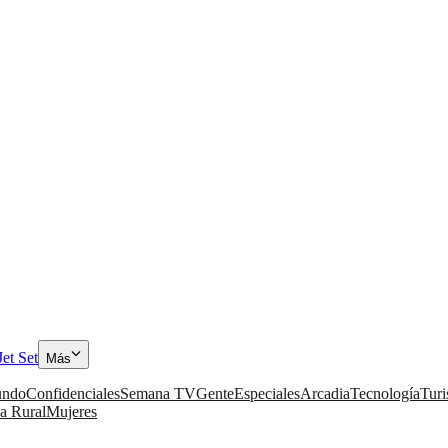
Jet Set
Más
ndo
Confidenciales
Semana TV
Gente
Especiales
Arcadia
Tecnología
Tur
a Rural
Mujeres