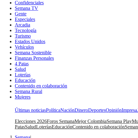
Confidenciales
Semana TV
Gente
Especiales
Arcadia
Tecnología
Turismo
Estados Unidos
Vehículos
Semana Sostenible
Finanzas Personales
4 Patas
Salud
Loterías
Educación
Contenido en colaboración
Semana Rural
Mujeres
Últimas noticias
Política
Nación
Dinero
Deportes
Opinión
Impresa
Elecciones 2026
Foros Semana
Mejor Colombia
Semana Play
Mu
Patas
Salud
Loterías
Educación
Contenido en colaboración
Seman
Semana
|