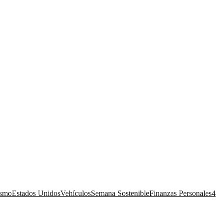
ismo
Estados Unidos
Vehículos
Semana Sostenible
Finanzas Personales
4