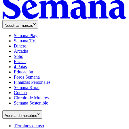
Nuestras marcas
Semana Play
Semana TV
Dinero
Arcadia
Soho
Opens
Fucsia
in
Opens
4 Patas
new
in
Educación
window
new
Foros Semana
window
Finanzas Personales
Semana Rural
Cocina
Círculo de Mujeres
Semana Sostenible
Acerca de nosotros
Términos de uso
Opens