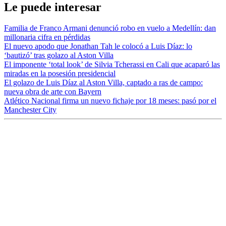
Le puede interesar
Familia de Franco Armani denunció robo en vuelo a Medellín: dan
millonaria cifra en pérdidas
El nuevo apodo que Jonathan Tah le colocó a Luis Díaz: lo
‘bautizó’ tras golazo al Aston Villa
El imponente ‘total look’ de Silvia Tcherassi en Cali que acaparó las
miradas en la posesión presidencial
El golazo de Luis Díaz al Aston Villa, captado a ras de campo:
nueva obra de arte con Bayern
Atlético Nacional firma un nuevo fichaje por 18 meses: pasó por el
Manchester City