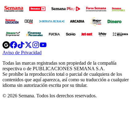
Opens
Opens
Opens
Opens
Opens
in
in
in
in
in
Aviso de Privacidad
Opens
new
new
new
new
new
in
window
window
window
window
window
Todas las marcas registradas son propiedad de la compañía
new
respectiva o de PUBLICACIONES SEMANA S.A.
window
Se prohíbe la reproducción total o parcial de cualquiera de los
contenidos que aquí aparezca, así como su traducción a cualquier
idioma sin autorización escrita por su titular.
© 2026 Semana. Todos los derechos reservados.