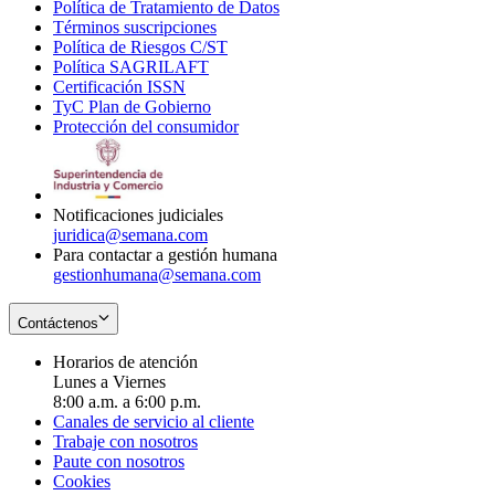
Política de Tratamiento de Datos
in
Opens
Términos suscripciones
new
Opens
in
Política de Riesgos C/ST
window
in
Opens
new
Política SAGRILAFT
Opens
new
in
window
Certificación ISSN
Opens
in
window
new
TyC Plan de Gobierno
in
new
Opens
window
Protección del consumidor
new
window
in
Opens
window
new
in
window
new
window
Notificaciones judiciales
juridica@semana.com
Para contactar a gestión humana
gestionhumana@semana.com
Contáctenos
Horarios de atención
Lunes a Viernes
8:00 a.m. a 6:00 p.m.
Canales de servicio al cliente
Trabaje con nosotros
Paute con nosotros
Cookies