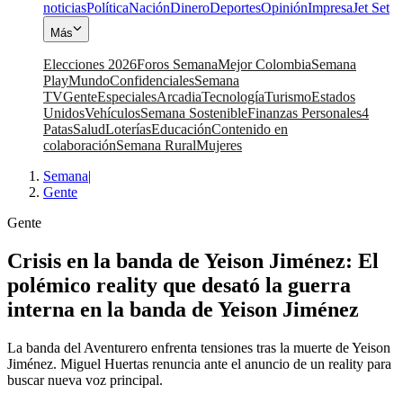
noticias
Política
Nación
Dinero
Deportes
Opinión
Impresa
Jet Set
Más
Elecciones 2026
Foros Semana
Mejor Colombia
Semana
Play
Mundo
Confidenciales
Semana
TV
Gente
Especiales
Arcadia
Tecnología
Turismo
Estados
Unidos
Vehículos
Semana Sostenible
Finanzas Personales
4
Patas
Salud
Loterías
Educación
Contenido en
colaboración
Semana Rural
Mujeres
Semana
|
Gente
Gente
Crisis en la banda de Yeison Jiménez: El
polémico reality que desató la guerra
interna en la banda de Yeison Jiménez
La banda del Aventurero enfrenta tensiones tras la muerte de Yeison
Jiménez. Miguel Huertas renuncia ante el anuncio de un reality para
buscar nueva voz principal.