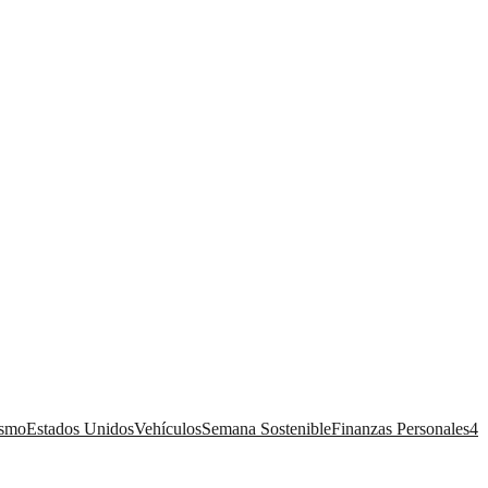
ismo
Estados Unidos
Vehículos
Semana Sostenible
Finanzas Personales
4