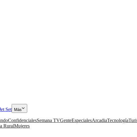
Jet Set
Más
ndo
Confidenciales
Semana TV
Gente
Especiales
Arcadia
Tecnología
Tur
a Rural
Mujeres