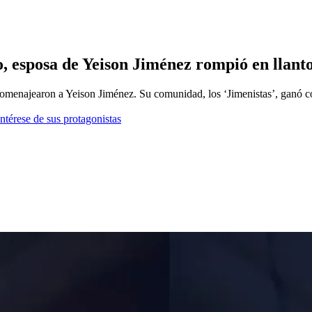
o, esposa de Yeison Jiménez rompió en llant
homenajearon a Yeison Jiménez. Su comunidad, los ‘Jimenistas’, ganó
ntérese de sus protagonistas