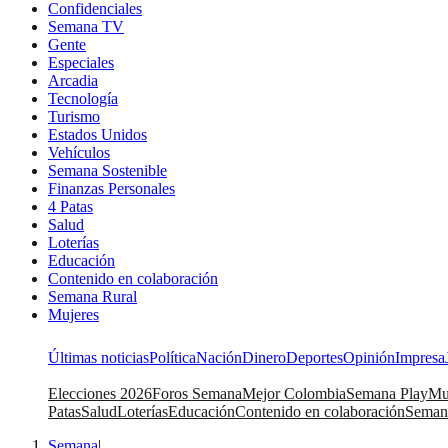
Confidenciales
Semana TV
Gente
Especiales
Arcadia
Tecnología
Turismo
Estados Unidos
Vehículos
Semana Sostenible
Finanzas Personales
4 Patas
Salud
Loterías
Educación
Contenido en colaboración
Semana Rural
Mujeres
Últimas noticias
Política
Nación
Dinero
Deportes
Opinión
Impresa
Elecciones 2026
Foros Semana
Mejor Colombia
Semana Play
Mu
Patas
Salud
Loterías
Educación
Contenido en colaboración
Seman
Semana
|