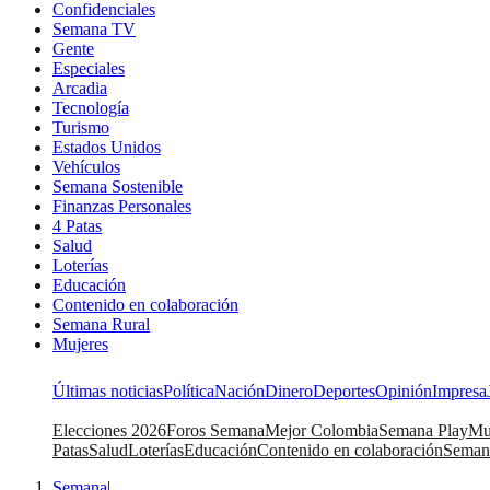
Confidenciales
Semana TV
Gente
Especiales
Arcadia
Tecnología
Turismo
Estados Unidos
Vehículos
Semana Sostenible
Finanzas Personales
4 Patas
Salud
Loterías
Educación
Contenido en colaboración
Semana Rural
Mujeres
Últimas noticias
Política
Nación
Dinero
Deportes
Opinión
Impresa
Elecciones 2026
Foros Semana
Mejor Colombia
Semana Play
Mu
Patas
Salud
Loterías
Educación
Contenido en colaboración
Seman
Semana
|