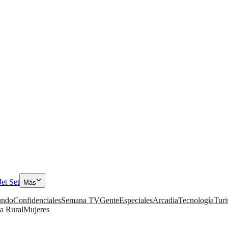
Jet Set
Más
ndo
Confidenciales
Semana TV
Gente
Especiales
Arcadia
Tecnología
Tur
a Rural
Mujeres