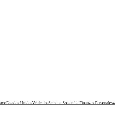
ismo
Estados Unidos
Vehículos
Semana Sostenible
Finanzas Personales
4