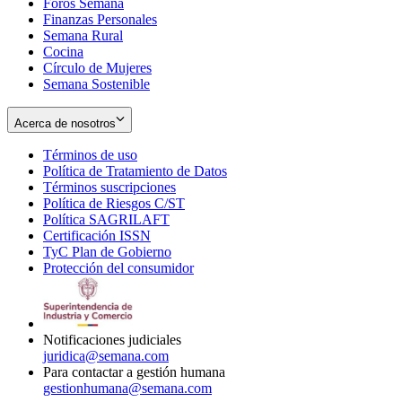
Foros Semana
window
Finanzas Personales
Semana Rural
Cocina
Círculo de Mujeres
Semana Sostenible
Acerca de nosotros
Términos de uso
Opens
Política de Tratamiento de Datos
in
Opens
Términos suscripciones
new
Opens
in
Política de Riesgos C/ST
window
in
Opens
new
Política SAGRILAFT
Opens
new
in
window
Certificación ISSN
Opens
in
window
new
TyC Plan de Gobierno
in
new
Opens
window
Protección del consumidor
new
window
in
Opens
window
new
in
window
new
window
Notificaciones judiciales
juridica@semana.com
Para contactar a gestión humana
gestionhumana@semana.com