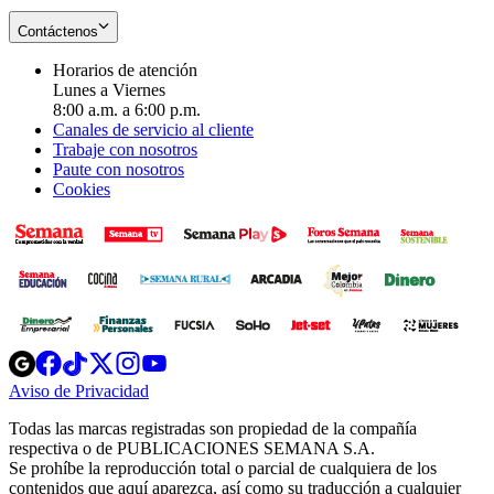
Contáctenos
Horarios de atención
Lunes a Viernes
8:00 a.m. a 6:00 p.m.
Canales de servicio al cliente
Trabaje con nosotros
Paute con nosotros
Cookies
Opens
Opens
Opens
Opens
Opens
in
in
in
in
in
Aviso de Privacidad
Opens
new
new
new
new
new
in
window
window
window
window
window
Todas las marcas registradas son propiedad de la compañía
new
respectiva o de PUBLICACIONES SEMANA S.A.
window
Se prohíbe la reproducción total o parcial de cualquiera de los
contenidos que aquí aparezca, así como su traducción a cualquier