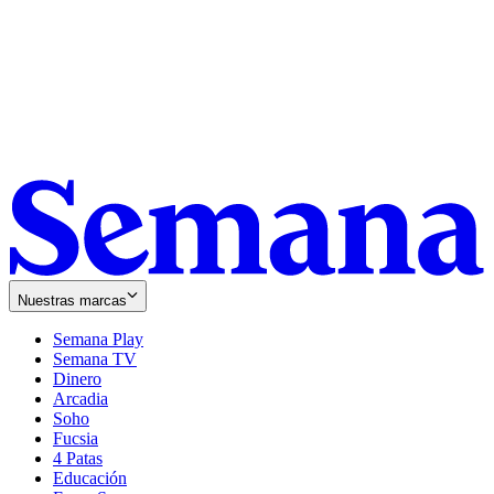
Nuestras marcas
Semana Play
Semana TV
Dinero
Arcadia
Soho
Opens
Fucsia
in
Opens
4 Patas
new
in
Educación
window
new