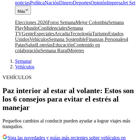
noticias
Política
Nación
Dinero
Deportes
Opinión
Impresa
Jet Set
Más
Elecciones 2026
Foros Semana
Mejor Colombia
Semana
Play
Mundo
Confidenciales
Semana
TV
Gente
Especiales
Arcadia
Tecnología
Turismo
Estados
Unidos
Vehículos
Semana Sostenible
Finanzas Personales
4
Patas
Salud
Loterías
Educación
Contenido en
colaboración
Semana Rural
Mujeres
Semana
|
Vehículos
VEHÍCULOS
Paz interior al estar al volante: Estos son
los 6 consejos para evitar el estrés al
manejar
Pequeños cambios al conducir pueden ayudar a lograr viajes más
tranquilos.
Siga las novedades y guías más recientes sobre vehículos en