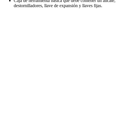
Caja de herramienta básica que debe contener un alicate,
destornilladores, llave de expansión y llaves fijas.