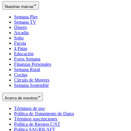
Nuestras marcas
Semana Play
Semana TV
Dinero
Arcadia
Soho
Opens
Fucsia
in
Opens
4 Patas
new
in
Educación
window
new
Foros Semana
window
Finanzas Personales
Semana Rural
Cocina
Círculo de Mujeres
Semana Sostenible
Acerca de nosotros
Términos de uso
Opens
Política de Tratamiento de Datos
in
Opens
Términos suscripciones
new
Opens
in
Política de Riesgos C/ST
window
in
Opens
new
Política SAGRILAFT
Opens
new
in
window