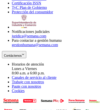
Certificación ISSN
Opens
in
window
new
TyC Plan de Gobierno
in
new
Opens
window
Protección del consumidor
new
window
in
Opens
window
new
in
window
new
window
Notificaciones judiciales
juridica@semana.com
Para contactar a gestión humana
gestionhumana@semana.com
Contáctenos
Horarios de atención
Lunes a Viernes
8:00 a.m. a 6:00 p.m.
Canales de servicio al cliente
Trabaje con nosotros
Paute con nosotros
Cookies