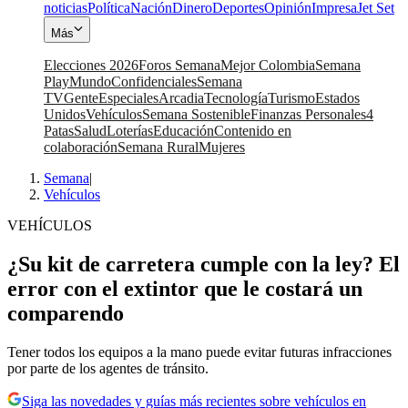
noticias
Política
Nación
Dinero
Deportes
Opinión
Impresa
Jet Set
Más
Elecciones 2026
Foros Semana
Mejor Colombia
Semana
Play
Mundo
Confidenciales
Semana
TV
Gente
Especiales
Arcadia
Tecnología
Turismo
Estados
Unidos
Vehículos
Semana Sostenible
Finanzas Personales
4
Patas
Salud
Loterías
Educación
Contenido en
colaboración
Semana Rural
Mujeres
Semana
|
Vehículos
VEHÍCULOS
¿Su kit de carretera cumple con la ley? El
error con el extintor que le costará un
comparendo
Tener todos los equipos a la mano puede evitar futuras infracciones
por parte de los agentes de tránsito.
Siga las novedades y guías más recientes sobre vehículos en