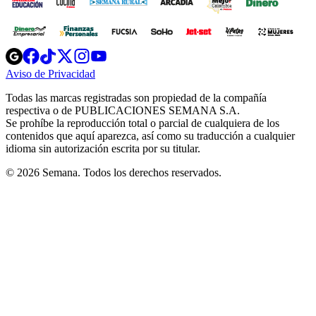
Opens
Opens
Opens
Opens
Opens
in
in
in
in
in
Aviso de Privacidad
Opens
new
new
new
new
new
in
window
window
window
window
window
Todas las marcas registradas son propiedad de la compañía
new
respectiva o de PUBLICACIONES SEMANA S.A.
window
Se prohíbe la reproducción total o parcial de cualquiera de los
contenidos que aquí aparezca, así como su traducción a cualquier
idioma sin autorización escrita por su titular.
© 2026 Semana. Todos los derechos reservados.