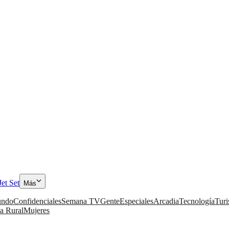
Jet Set
Más
ndo
Confidenciales
Semana TV
Gente
Especiales
Arcadia
Tecnología
Tur
a Rural
Mujeres