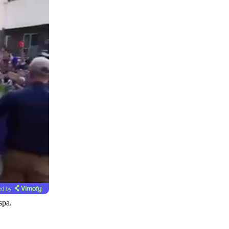
d by
spa.