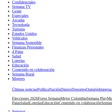
Confidenciales
Semana TV
Gente
Especiales
Arcadia
Tecnología
Turismo
Estados Unidos
Vehículos
Semana Sostenible
Finanzas Personales
4 Patas
Salud
Loterías
Educación
Contenido en colaboración
Semana Rural
Mujeres
Últimas noticias
Política
Nación
Dinero
Deportes
Opinión
Impresa
Elecciones 2026
Foros Semana
Mejor Colombia
Semana Play
Mu
Patas
Salud
Loterías
Educación
Contenido en colaboración
Seman
Semana
|