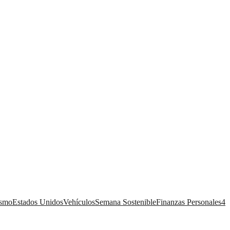
ismo
Estados Unidos
Vehículos
Semana Sostenible
Finanzas Personales
4