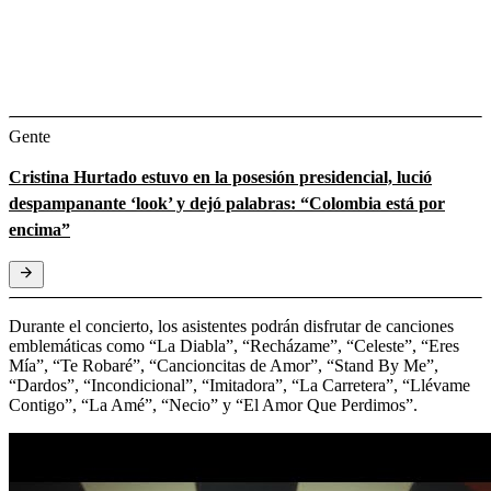
Gente
Cristina Hurtado estuvo en la posesión presidencial, lució
despampanante ‘look’ y dejó palabras: “Colombia está por
encima”
Durante el concierto, los asistentes podrán disfrutar de canciones
emblemáticas como “La Diabla”, “Recházame”, “Celeste”, “Eres
Mía”, “Te Robaré”, “Cancioncitas de Amor”, “Stand By Me”,
“Dardos”, “Incondicional”, “Imitadora”, “La Carretera”, “Llévame
Contigo”, “La Amé”, “Necio” y “El Amor Que Perdimos”.