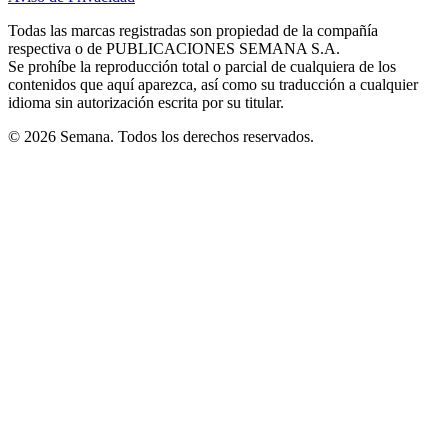
new
new
new
new
new
in
window
window
window
window
window
Todas las marcas registradas son propiedad de la compañía
new
respectiva o de PUBLICACIONES SEMANA S.A.
window
Se prohíbe la reproducción total o parcial de cualquiera de los
contenidos que aquí aparezca, así como su traducción a cualquier
idioma sin autorización escrita por su titular.
© 2026 Semana. Todos los derechos reservados.