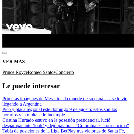
VER MÁS
Prince Royce
Romeo Santos
Concierto
Le puede interesar
Primeras imágenes de Messi tras la muerte de su papá: así se le vio
llegando a Argentina
Pico y placa regional este domingo 9 de agosto: estos son los
horarios y la multa si lo incumple
Cristina Hurtado estuvo en la posesión presidencial, lució
despampanante ‘look’ y dejó palabras: “Colombia está por encima”
Tabla de posiciones de la Liga BetPlay tras victorias de Santa Fe,