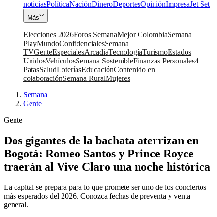
noticias
Política
Nación
Dinero
Deportes
Opinión
Impresa
Jet Set
Más
Elecciones 2026
Foros Semana
Mejor Colombia
Semana
Play
Mundo
Confidenciales
Semana
TV
Gente
Especiales
Arcadia
Tecnología
Turismo
Estados
Unidos
Vehículos
Semana Sostenible
Finanzas Personales
4
Patas
Salud
Loterías
Educación
Contenido en
colaboración
Semana Rural
Mujeres
Semana
|
Gente
Gente
Dos gigantes de la bachata aterrizan en
Bogotá: Romeo Santos y Prince Royce
traerán al Vive Claro una noche histórica
La capital se prepara para lo que promete ser uno de los conciertos
más esperados del 2026. Conozca fechas de preventa y venta
general.