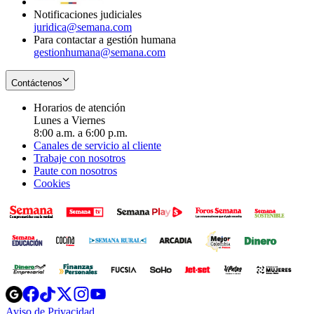
Notificaciones judiciales
juridica@semana.com
Para contactar a gestión humana
gestionhumana@semana.com
Contáctenos
Horarios de atención
Lunes a Viernes
8:00 a.m. a 6:00 p.m.
Canales de servicio al cliente
Trabaje con nosotros
Paute con nosotros
Cookies
Opens
Opens
Opens
Opens
Opens
in
in
in
in
in
Aviso de Privacidad
Opens