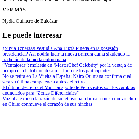
VER MÁS
Nydia Quintero de Balcázar
Le puede interesar
¿Silvia Tcherassi vestirá a Ana Lucía Pineda en la posesión
presidencial? Así podría lucir la nueva primera dama siguiendo la
tradición de la moda colombiana
“Ventajosas”: molestia en ‘MasterChef Celebrity’ por la ventaja de
tiempo en el atril que desató la furia de los participantes
No se retira en La Vuelta a España: Nairo Quintana confirma cuál
será su última competencia antes del retiro
El último decreto del MinTransporte de Petro: estos son los cambios
anunciados para “Zonas Diferenciales”
Vozinha expuso la razón de su retraso para firmar con su nuevo club
en Chile: conmueve el corazón de sus hinchas