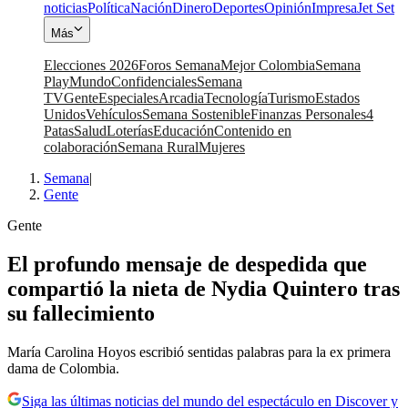
noticias
Política
Nación
Dinero
Deportes
Opinión
Impresa
Jet Set
Más
Elecciones 2026
Foros Semana
Mejor Colombia
Semana
Play
Mundo
Confidenciales
Semana
TV
Gente
Especiales
Arcadia
Tecnología
Turismo
Estados
Unidos
Vehículos
Semana Sostenible
Finanzas Personales
4
Patas
Salud
Loterías
Educación
Contenido en
colaboración
Semana Rural
Mujeres
Semana
|
Gente
Gente
El profundo mensaje de despedida que
compartió la nieta de Nydia Quintero tras
su fallecimiento
María Carolina Hoyos escribió sentidas palabras para la ex primera
dama de Colombia.
Siga las últimas noticias del mundo del espectáculo en Discover y