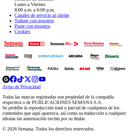
Lunes a Viernes
8:00 a.m. a 6:00 p.m.
Canales de servicio al cliente
Trabaje con nosotros
Paute con nosotros
Cookies
Opens
Opens
Opens
Opens
Opens
in
in
in
in
in
Aviso de Privacidad
Opens
new
new
new
new
new
in
window
window
window
window
window
Todas las marcas registradas son propiedad de la compañía
new
respectiva o de PUBLICACIONES SEMANA S.A.
window
Se prohíbe la reproducción total o parcial de cualquiera de los
contenidos que aquí aparezca, así como su traducción a cualquier
idioma sin autorización escrita por su titular.
© 2026 Semana. Todos los derechos reservados.