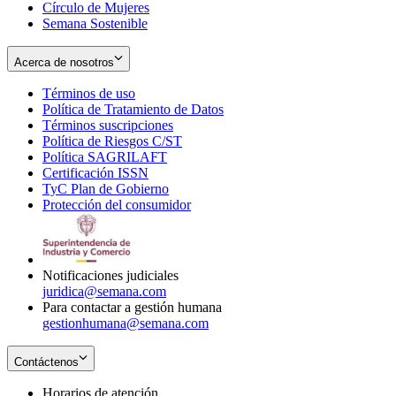
Círculo de Mujeres
Semana Sostenible
Acerca de nosotros
Términos de uso
Opens
Política de Tratamiento de Datos
in
Opens
Términos suscripciones
new
Opens
in
Política de Riesgos C/ST
window
in
Opens
new
Política SAGRILAFT
Opens
new
in
window
Certificación ISSN
Opens
in
window
new
TyC Plan de Gobierno
in
new
Opens
window
Protección del consumidor
new
window
in
Opens
window
new
in
window
new
window
Notificaciones judiciales
juridica@semana.com
Para contactar a gestión humana
gestionhumana@semana.com
Contáctenos
Horarios de atención