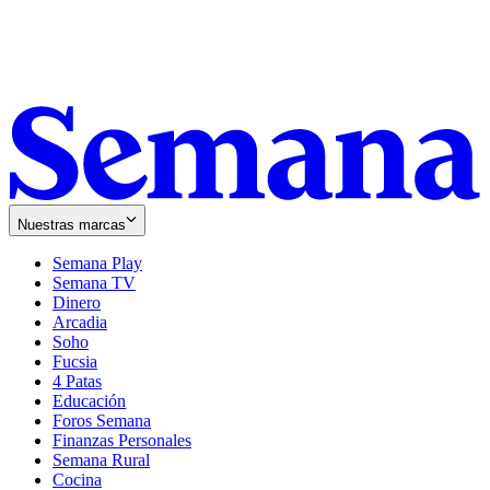
Nuestras marcas
Semana Play
Semana TV
Dinero
Arcadia
Soho
Opens
Fucsia
in
Opens
4 Patas
new
in
Educación
window
new
Foros Semana
window
Finanzas Personales
Semana Rural
Cocina