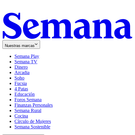
Nuestras marcas
Semana Play
Semana TV
Dinero
Arcadia
Soho
Opens
Fucsia
in
Opens
4 Patas
new
in
Educación
window
new
Foros Semana
window
Finanzas Personales
Semana Rural
Cocina
Círculo de Mujeres
Semana Sostenible