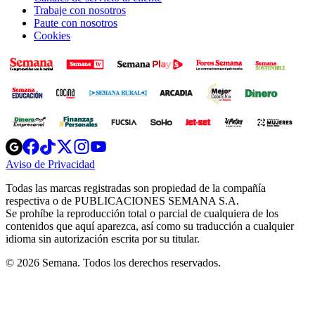
Trabaje con nosotros
Paute con nosotros
Cookies
Opens
Opens
Opens
Opens
Opens
in
in
in
in
in
Aviso de Privacidad
Opens
new
new
new
new
new
in
window
window
window
window
window
Todas las marcas registradas son propiedad de la compañía
new
respectiva o de PUBLICACIONES SEMANA S.A.
window
Se prohíbe la reproducción total o parcial de cualquiera de los
contenidos que aquí aparezca, así como su traducción a cualquier
idioma sin autorización escrita por su titular.
© 2026 Semana. Todos los derechos reservados.