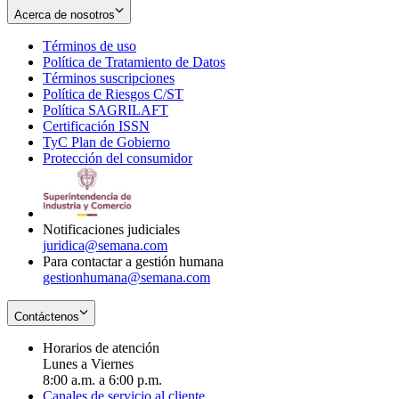
Acerca de nosotros
Términos de uso
Opens
Política de Tratamiento de Datos
in
Opens
Términos suscripciones
new
Opens
in
Política de Riesgos C/ST
window
in
Opens
new
Política SAGRILAFT
Opens
new
in
window
Certificación ISSN
Opens
in
window
new
TyC Plan de Gobierno
in
new
Opens
window
Protección del consumidor
new
window
in
Opens
window
new
in
window
new
window
Notificaciones judiciales
juridica@semana.com
Para contactar a gestión humana
gestionhumana@semana.com
Contáctenos
Horarios de atención
Lunes a Viernes
8:00 a.m. a 6:00 p.m.
Canales de servicio al cliente