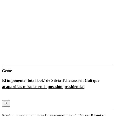
Gente
El imponente ‘total look’ de Silvia Tcherassi en Cali que
acaparó las miradas en la posesión presidencial
Según lo que comentaron las personas y los fanáticos,
Piqué se