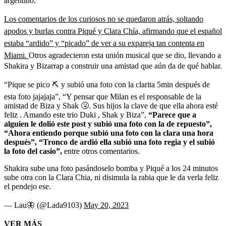
argentino.
Los comentarios de los curiosos no se quedaron atrás, soltando
apodos y burlas contra Piqué y Clara Chía, afirmando que el español
estaba “ardido” y “picado” de ver a su expareja tan contenta en
Miami.
Otros agradecieron esta unión musical que se dio, llevando a
Shakira y Bizarrap a construir una amistad que aún da de qué hablar.
“Pique se pico ⛏️ y subió una foto con la clarita 5min después de
esta foto jajajaja”, “Y pensar que Milan es el responsable de la
amistad de Biza y Shak 🤧. Sus hijos la clave de que ella ahora esté
feliz . Amando este trio Duki , Shak y Biza”,
“Parece que a
alguien le dolió este post y subió una foto con la de repuesto”,
“Ahora entiendo porque subió una foto con la clara una hora
después”, “Tronco de ardió ella subió una foto regia y el subió
la foto del casio”,
entre otros comentarios.
Shakira sube una foto pasándoselo bomba y Piqué a los 24 minutos
sube otra con la Clara Chia, ni disimula la rabia que le da verla feliz
el pendejo ese.
— Lau🦋 (@Lada9103)
May 20, 2023
VER MÁS