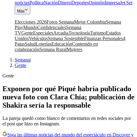
noticias
Política
Nación
Dinero
Deportes
Opinión
Impresa
Jet Set
Más
Elecciones 2026
Foros Semana
Mejor Colombia
Semana
Play
Mundo
Confidenciales
Semana
TV
Gente
Especiales
Arcadia
Tecnología
Turismo
Estados
Unidos
Vehículos
Semana Sostenible
Finanzas Personales
4
Patas
Salud
Loterías
Educación
Contenido en
colaboración
Semana Rural
Mujeres
Semana
|
Gente
Gente
Exponen por qué Piqué habría publicado
nueva foto con Clara Chía; publicación de
Shakira sería la responsable
La pareja quedó como blanco de comentarios en redes sociales por
el post que hizo en Instagram.
Siga las últimas noticias del mundo del espectáculo en Discover y