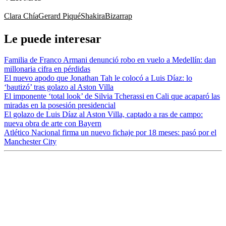
Clara Chía
Gerard Piqué
Shakira
Bizarrap
Le puede interesar
Familia de Franco Armani denunció robo en vuelo a Medellín: dan
millonaria cifra en pérdidas
El nuevo apodo que Jonathan Tah le colocó a Luis Díaz: lo
‘bautizó’ tras golazo al Aston Villa
El imponente ‘total look’ de Silvia Tcherassi en Cali que acaparó las
miradas en la posesión presidencial
El golazo de Luis Díaz al Aston Villa, captado a ras de campo:
nueva obra de arte con Bayern
Atlético Nacional firma un nuevo fichaje por 18 meses: pasó por el
Manchester City