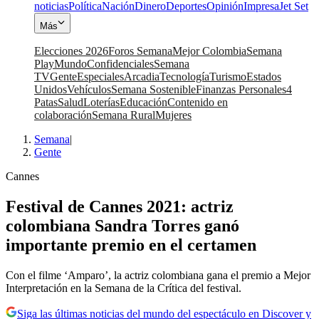
noticias
Política
Nación
Dinero
Deportes
Opinión
Impresa
Jet Set
Más
Elecciones 2026
Foros Semana
Mejor Colombia
Semana
Play
Mundo
Confidenciales
Semana
TV
Gente
Especiales
Arcadia
Tecnología
Turismo
Estados
Unidos
Vehículos
Semana Sostenible
Finanzas Personales
4
Patas
Salud
Loterías
Educación
Contenido en
colaboración
Semana Rural
Mujeres
Semana
|
Gente
Cannes
Festival de Cannes 2021: actriz
colombiana Sandra Torres ganó
importante premio en el certamen
Con el filme ‘Amparo’, la actriz colombiana gana el premio a Mejor
Interpretación en la Semana de la Crítica del festival.
Siga las últimas noticias del mundo del espectáculo en Discover y