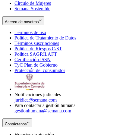
Círculo de Mujeres
Semana Sostenible
Acerca de nosotros
Términos de uso
Opens
Política de Tratamiento de Datos
in
Opens
Términos suscripciones
new
Opens
in
Política de Riesgos C/ST
window
in
Opens
new
Política SAGRILAFT
Opens
new
in
window
Certificación ISSN
Opens
in
window
new
TyC Plan de Gobierno
in
new
Opens
window
Protección del consumidor
new
window
in
Opens
window
new
in
window
new
window
Notificaciones judiciales
juridica@semana.com
Para contactar a gestión humana
gestionhumana@semana.com
Contáctenos
Horarios de atención