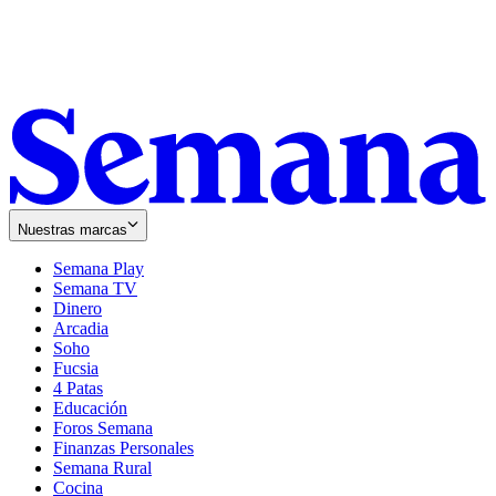
Nuestras marcas
Semana Play
Semana TV
Dinero
Arcadia
Soho
Opens
Fucsia
in
Opens
4 Patas
new
in
Educación
window
new
Foros Semana
window
Finanzas Personales
Semana Rural
Cocina