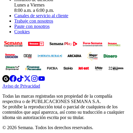
Lunes a Viernes
8:00 a.m. a 6:00 p.m.
Canales de servicio al cliente
Trabaje con nosotros
Paute con nosotros
Cookies
Opens
Opens
Opens
Opens
Opens
in
in
in
in
in
Aviso de Privacidad
Opens
new
new
new
new
new
in
window
window
window
window
window
Todas las marcas registradas son propiedad de la compañía
new
respectiva o de PUBLICACIONES SEMANA S.A.
window
Se prohíbe la reproducción total o parcial de cualquiera de los
contenidos que aquí aparezca, así como su traducción a cualquier
idioma sin autorización escrita por su titular.
© 2026 Semana. Todos los derechos reservados.