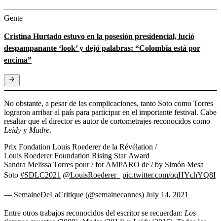
Gente
Cristina Hurtado estuvo en la posesión presidencial, lució
despampanante ‘look’ y dejó palabras: “Colombia está por
encima”
No obstante, a pesar de las complicaciones, tanto Soto como Torres
lograron arribar al país para participar en el importante festival. Cabe
resaltar que el director es autor de cortometrajes reconocidos como
Leidy
y
Madre
.
Prix Fondation Louis Roederer de la Révélation /
Louis Roederer Foundation Rising Star Award
Sandra Melissa Torres pour / for AMPARO de / by Simón Mesa
Soto
#SDLC2021
@LouisRoederer_
pic.twitter.com/oqHYchYQ8I
— SemaineDeLaCritique (@semainecannes)
July 14, 2021
Entre otros trabajos reconocidos del escritor se recuerdan:
Los