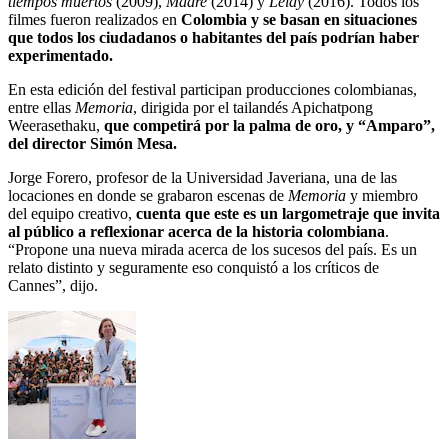
tiempos muertos
(2009),
Madre
(2014) y
Leidy
(2016). Todos los
filmes fueron realizados en
Colombia y se basan en situaciones
que todos los ciudadanos o habitantes del país podrían haber
experimentado.
En esta edición del festival participan producciones colombianas,
entre ellas
Memoria
, dirigida por el tailandés Apichatpong
Weerasethaku,
que competirá por la palma de oro, y “
Amparo”
,
del director Simón Mesa.
Jorge Forero, profesor de la Universidad Javeriana, una de las
locaciones en donde se grabaron escenas de
Memoria
y miembro
del equipo creativo,
cuenta que este es un largometraje que invita
al público a reflexionar acerca de la historia colombiana
.
“Propone una nueva mirada acerca de los sucesos del país. Es un
relato distinto y seguramente eso conquistó a los críticos de
Cannes”, dijo.