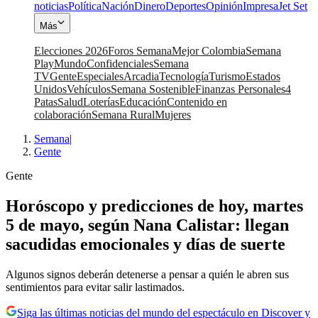
noticias
Política
Nación
Dinero
Deportes
Opinión
Impresa
Jet Set
Más
Elecciones 2026
Foros Semana
Mejor Colombia
Semana
Play
Mundo
Confidenciales
Semana
TV
Gente
Especiales
Arcadia
Tecnología
Turismo
Estados
Unidos
Vehículos
Semana Sostenible
Finanzas Personales
4
Patas
Salud
Loterías
Educación
Contenido en
colaboración
Semana Rural
Mujeres
Semana
|
Gente
Gente
Horóscopo y predicciones de hoy, martes
5 de mayo, según Nana Calistar: llegan
sacudidas emocionales y días de suerte
Algunos signos deberán detenerse a pensar a quién le abren sus
sentimientos para evitar salir lastimados.
Siga las últimas noticias del mundo del espectáculo en Discover y