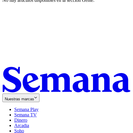
No hay artículos disponibles en la sección
Gente
.
Nuestras marcas
Semana Play
Semana TV
Dinero
Arcadia
Soho
Opens