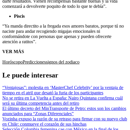
darte resultados. Vienen recompensas bastante buenas y la vida
comenzará a devolverte poquito de todo lo que te debía”.
Piscis
“Ya manda directito a la fregada esos amores baratos, porque tú no
naciste para andar recogiendo migajas emocionales ni
conformándote con personas que apenas y pueden ofrecerte
atención a ratitos”.
VER MÁS
Horóscopo
Predicciones
signos del zodiaco
Le puede interesar
“Ventajosas”: molestia en ‘MasterChef Celebrity’ por la ventaja de
tiempo en el atril que desató la furia de los participantes
No se retira en La Vuelta a España: Nairo Quintana confirma cuál
será su última competencia antes del retiro
El último decreto del MinTransporte de Petro: estos son los cambios
anunciados para “Zonas Diferenciales”
Vozinha expuso la razón de su retraso para firmar con su nuevo club
en Chile: conmueve el corazón de sus hinchas
Selección Colombia femenina cae con México en la final de los