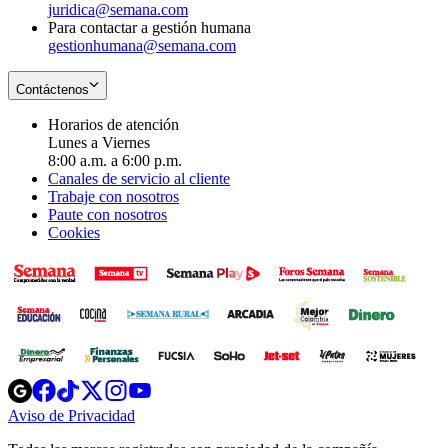
juridica@semana.com
Para contactar a gestión humana
gestionhumana@semana.com
Contáctenos
Horarios de atención
Lunes a Viernes
8:00 a.m. a 6:00 p.m.
Canales de servicio al cliente
Trabaje con nosotros
Paute con nosotros
Cookies
Opens
Opens
Opens
Opens
Opens
in
in
in
in
in
Aviso de Privacidad
Opens
new
new
new
new
new
in
window
window
window
window
window