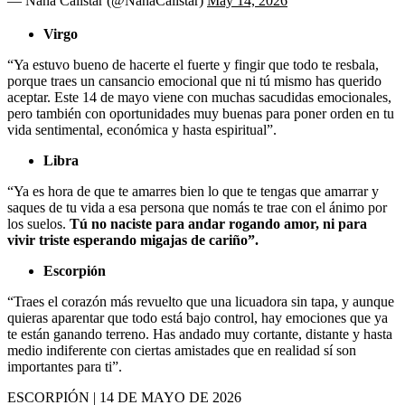
— Nana Calistar (@NanaCalistar)
May 14, 2026
Virgo
“Ya estuvo bueno de hacerte el fuerte y fingir que todo te resbala,
porque traes un cansancio emocional que ni tú mismo has querido
aceptar. Este 14 de mayo viene con muchas sacudidas emocionales,
pero también con oportunidades muy buenas para poner orden en tu
vida sentimental, económica y hasta espiritual”.
Libra
“Ya es hora de que te amarres bien lo que te tengas que amarrar y
saques de tu vida a esa persona que nomás te trae con el ánimo por
los suelos.
Tú no naciste para andar rogando amor, ni para
vivir triste esperando migajas de cariño”.
Escorpión
“Traes el corazón más revuelto que una licuadora sin tapa, y aunque
quieras aparentar que todo está bajo control, hay emociones que ya
te están ganando terreno. Has andado muy cortante, distante y hasta
medio indiferente con ciertas amistades que en realidad sí son
importantes para ti”.
ESCORPIÓN | 14 DE MAYO DE 2026