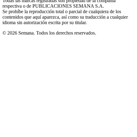
Todas las marcas registradas son propiedad de la compañía
new
respectiva o de PUBLICACIONES SEMANA S.A.
window
Se prohíbe la reproducción total o parcial de cualquiera de los
contenidos que aquí aparezca, así como su traducción a cualquier
idioma sin autorización escrita por su titular.
© 2026 Semana. Todos los derechos reservados.