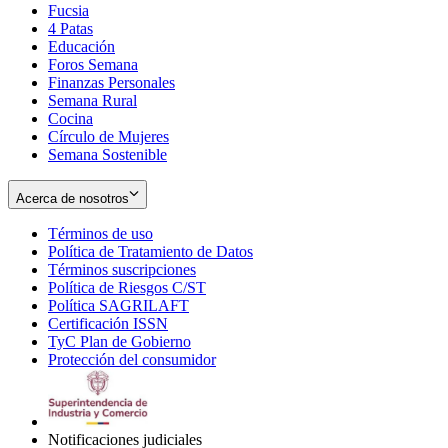
Fucsia
in
Opens
4 Patas
new
in
Educación
window
new
Foros Semana
window
Finanzas Personales
Semana Rural
Cocina
Círculo de Mujeres
Semana Sostenible
Acerca de nosotros
Términos de uso
Opens
Política de Tratamiento de Datos
in
Opens
Términos suscripciones
new
Opens
in
Política de Riesgos C/ST
window
in
Opens
new
Política SAGRILAFT
Opens
new
in
window
Certificación ISSN
Opens
in
window
new
TyC Plan de Gobierno
in
new
Opens
window
Protección del consumidor
new
window
in
Opens
window
new
in
window
new
window
Notificaciones judiciales