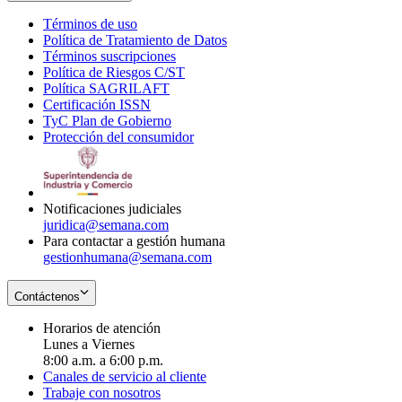
Términos de uso
Opens
Política de Tratamiento de Datos
in
Opens
Términos suscripciones
new
Opens
in
Política de Riesgos C/ST
window
in
Opens
new
Política SAGRILAFT
Opens
new
in
window
Certificación ISSN
Opens
in
window
new
TyC Plan de Gobierno
in
new
Opens
window
Protección del consumidor
new
window
in
Opens
window
new
in
window
new
window
Notificaciones judiciales
juridica@semana.com
Para contactar a gestión humana
gestionhumana@semana.com
Contáctenos
Horarios de atención
Lunes a Viernes
8:00 a.m. a 6:00 p.m.
Canales de servicio al cliente
Trabaje con nosotros