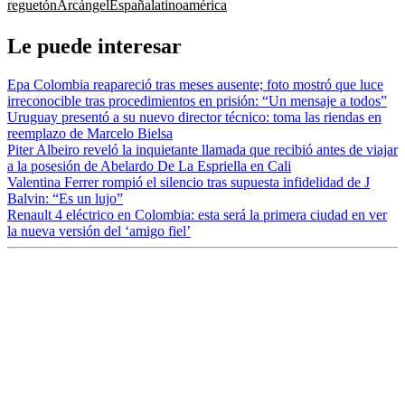
reguetón
Arcángel
España
latinoamérica
Le puede interesar
Epa Colombia reapareció tras meses ausente; foto mostró que luce
irreconocible tras procedimientos en prisión: “Un mensaje a todos”
Uruguay presentó a su nuevo director técnico: toma las riendas en
reemplazo de Marcelo Bielsa
Piter Albeiro reveló la inquietante llamada que recibió antes de viajar
a la posesión de Abelardo De La Espriella en Cali
Valentina Ferrer rompió el silencio tras supuesta infidelidad de J
Balvin: “Es un lujo”
Renault 4 eléctrico en Colombia: esta será la primera ciudad en ver
la nueva versión del ‘amigo fiel’