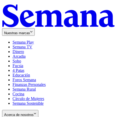
Nuestras marcas
Semana Play
Semana TV
Dinero
Arcadia
Soho
Opens
Fucsia
in
Opens
4 Patas
new
in
Educación
window
new
Foros Semana
window
Finanzas Personales
Semana Rural
Cocina
Círculo de Mujeres
Semana Sostenible
Acerca de nosotros