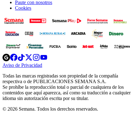
Paute con nosotros
Cookies
Opens
Opens
Opens
Opens
Opens
in
in
in
in
in
Aviso de Privacidad
Opens
new
new
new
new
new
in
window
window
window
window
window
Todas las marcas registradas son propiedad de la compañía
new
respectiva o de PUBLICACIONES SEMANA S.A.
window
Se prohíbe la reproducción total o parcial de cualquiera de los
contenidos que aquí aparezca, así como su traducción a cualquier
idioma sin autorización escrita por su titular.
© 2026 Semana. Todos los derechos reservados.