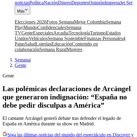
noticias
Política
Nación
Dinero
Deportes
Opinión
Impresa
Jet Set
Más
Elecciones 2026
Foros Semana
Mejor Colombia
Semana
Play
Mundo
Confidenciales
Semana
TV
Gente
Especiales
Arcadia
Tecnología
Turismo
Estados
Unidos
Vehículos
Semana Sostenible
Finanzas Personales
4
Patas
Salud
Loterías
Educación
Contenido en
colaboración
Semana Rural
Mujeres
Semana
|
Gente
Gente
Las polémicas declaraciones de Arcángel
que generaron indignación: “España no
debe pedir disculpas a América”
El cantante Arcángel generó debate tras defender el legado de
España en América durante su show en Madrid.
Siga las últimas noticias del mundo del espectáculo en Discover y