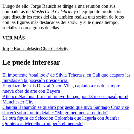
Luego de ello, Jorge Rausch se dirige a una reunión con sus
compañeras de
MasterChef Celebrity
y el equipo de producción
para discutir los retos del día, también realiza una sesión de fotos
con las figuras más destacadas del
show
, y si le queda tiempo,
socializar con algunas de ellas.
VER MÁS
Jorge Rausch
MasterChef Celebrity
Le puede interesar
El imponente ‘total look’ de Silvia Tcherassi en Cali que acaparó las
miradas en la posesión presidencial
El golazo de Luis Díaz al Aston Villa, captado a ras de campo:
nueva obra de arte con Bayern
Atlético Nacional firma un nuevo fichaje por 18 meses: pasó por el
Manchester City
Claudia Bahamón se quebró por gesto que tuvo Santiago Cruz y se
sinceró sobre fuerte detalle: “Me golpeó pensar en todo”
La otra figura de Selección Colombia que llegaría con Juanfer
Quintero al Medellín: rompería el mercado