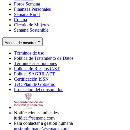
Foros Semana
window
Finanzas Personales
Semana Rural
Cocina
Círculo de Mujeres
Semana Sostenible
Acerca de nosotros
Términos de uso
Opens
Política de Tratamiento de Datos
in
Opens
Términos suscripciones
new
Opens
in
Política de Riesgos C/ST
window
in
Opens
new
Política SAGRILAFT
Opens
new
in
window
Certificación ISSN
Opens
in
window
new
TyC Plan de Gobierno
in
new
Opens
window
Protección del consumidor
new
window
in
Opens
window
new
in
window
new
window
Notificaciones judiciales
juridica@semana.com
Para contactar a gestión humana
gestionhumana@semana.com