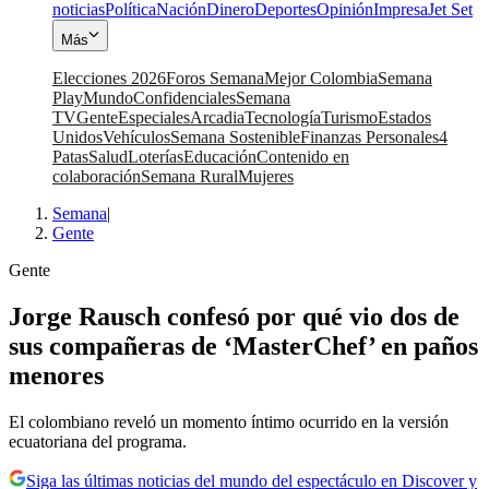
noticias
Política
Nación
Dinero
Deportes
Opinión
Impresa
Jet Set
Más
Elecciones 2026
Foros Semana
Mejor Colombia
Semana
Play
Mundo
Confidenciales
Semana
TV
Gente
Especiales
Arcadia
Tecnología
Turismo
Estados
Unidos
Vehículos
Semana Sostenible
Finanzas Personales
4
Patas
Salud
Loterías
Educación
Contenido en
colaboración
Semana Rural
Mujeres
Semana
|
Gente
Gente
Jorge Rausch confesó por qué vio dos de
sus compañeras de ‘MasterChef’ en paños
menores
El colombiano reveló un momento íntimo ocurrido en la versión
ecuatoriana del programa.
Siga las últimas noticias del mundo del espectáculo en Discover y