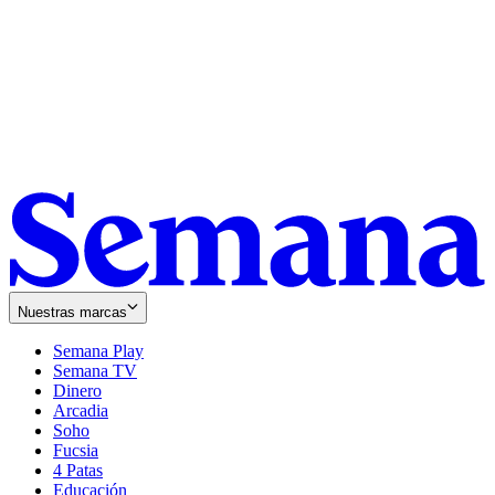
Nuestras marcas
Semana Play
Semana TV
Dinero
Arcadia
Soho
Opens
Fucsia
in
Opens
4 Patas
new
in
Educación
window
new