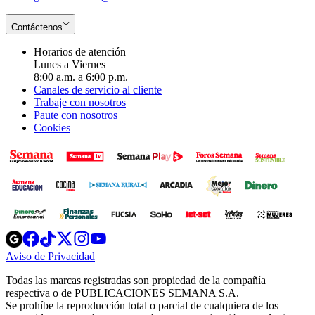
Contáctenos
Horarios de atención
Lunes a Viernes
8:00 a.m. a 6:00 p.m.
Canales de servicio al cliente
Trabaje con nosotros
Paute con nosotros
Cookies
Opens
Opens
Opens
Opens
Opens
in
in
in
in
in
Aviso de Privacidad
Opens
new
new
new
new
new
in
window
window
window
window
window
Todas las marcas registradas son propiedad de la compañía
new
respectiva o de PUBLICACIONES SEMANA S.A.
window
Se prohíbe la reproducción total o parcial de cualquiera de los