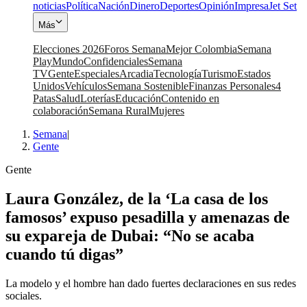
noticias
Política
Nación
Dinero
Deportes
Opinión
Impresa
Jet Set
Más
Elecciones 2026
Foros Semana
Mejor Colombia
Semana
Play
Mundo
Confidenciales
Semana
TV
Gente
Especiales
Arcadia
Tecnología
Turismo
Estados
Unidos
Vehículos
Semana Sostenible
Finanzas Personales
4
Patas
Salud
Loterías
Educación
Contenido en
colaboración
Semana Rural
Mujeres
Semana
|
Gente
Gente
Laura González, de la ‘La casa de los
famosos’ expuso pesadilla y amenazas de
su expareja de Dubai: “No se acaba
cuando tú digas”
La modelo y el hombre han dado fuertes declaraciones en sus redes
sociales.