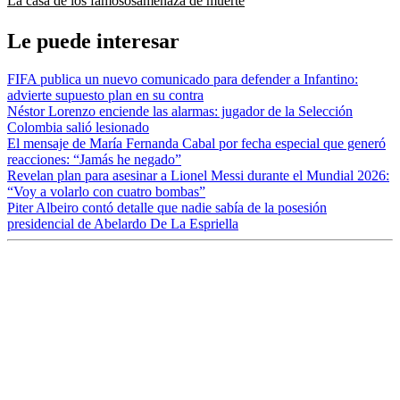
La casa de los famosos
amenaza de muerte
Le puede interesar
FIFA publica un nuevo comunicado para defender a Infantino:
advierte supuesto plan en su contra
Néstor Lorenzo enciende las alarmas: jugador de la Selección
Colombia salió lesionado
El mensaje de María Fernanda Cabal por fecha especial que generó
reacciones: “Jamás he negado”
Revelan plan para asesinar a Lionel Messi durante el Mundial 2026:
“Voy a volarlo con cuatro bombas”
Piter Albeiro contó detalle que nadie sabía de la posesión
presidencial de Abelardo De La Espriella