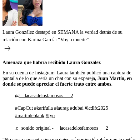
Laura González destapó en SEMANA la verdad detrás de su
relación con Karina García: “Voy a muerte”
Amenaza que habría recibido Laura González
En su cuenta de Instagram, Laura también publicó una captura de
pantalla de lo que sería un chat con su expareja,
Juan Martín, en
donde se puede apreciar el fuerte trato entre ambos.
@__lacasadelosfamosos___2
#CapCut
#karifulla
#laurag
#dubai
#lcdlfc2025
#martinleblank
#fyp
♬ sonido original - __lacasadelosfamosos___2
“No voy a consentir que me dejes así porque tú sabías que te metías