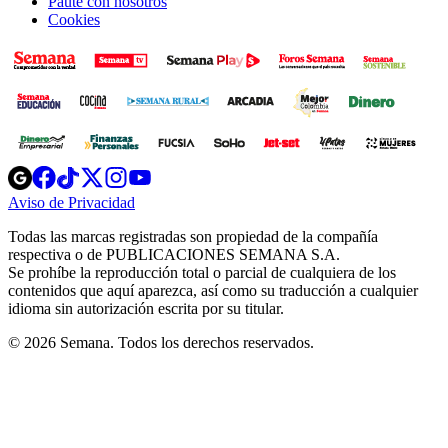
Paute con nosotros
Cookies
Opens
Opens
Opens
Opens
Opens
in
in
in
in
in
Aviso de Privacidad
Opens
new
new
new
new
new
in
window
window
window
window
window
Todas las marcas registradas son propiedad de la compañía
new
respectiva o de PUBLICACIONES SEMANA S.A.
window
Se prohíbe la reproducción total o parcial de cualquiera de los
contenidos que aquí aparezca, así como su traducción a cualquier
idioma sin autorización escrita por su titular.
© 2026 Semana. Todos los derechos reservados.