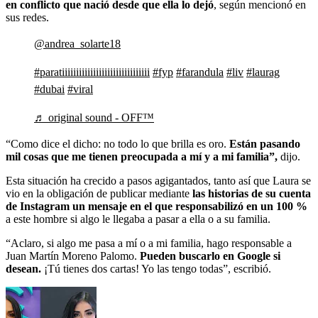
en conflicto que nació desde que ella lo dejó
, según mencionó en
sus redes.
@andrea_solarte18
#paratiiiiiiiiiiiiiiiiiiiiiiiiiiiiiii
#fyp
#farandula
#liv
#laurag
#dubai
#viral
♬ original sound - OFF™
“Como dice el dicho: no todo lo que brilla es oro.
Están pasando
mil cosas que me tienen preocupada a mí y a mi familia”,
dijo.
Esta situación ha crecido a pasos agigantados, tanto así que Laura se
vio en la obligación de publicar mediante
las historias de su cuenta
de Instagram un mensaje en el que responsabilizó en un 100 %
a este hombre si algo le llegaba a pasar a ella o a su familia.
“Aclaro, si algo me pasa a mí o a mi familia, hago responsable a
Juan Martín Moreno Palomo.
Pueden buscarlo en Google si
desean.
¡Tú tienes dos cartas! Yo las tengo todas”, escribió.