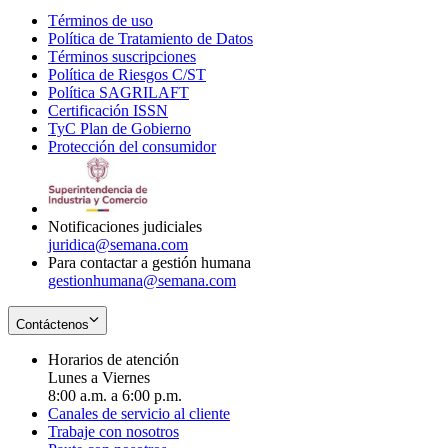
Términos de uso
Opens
Política de Tratamiento de Datos
in
Opens
Términos suscripciones
new
Opens
in
Política de Riesgos C/ST
window
in
Opens
new
Política SAGRILAFT
Opens
new
in
window
Certificación ISSN
Opens
in
window
new
TyC Plan de Gobierno
in
new
Opens
window
Protección del consumidor
new
window
in
Opens
window
new
in
window
new
window
Notificaciones judiciales
juridica@semana.com
Para contactar a gestión humana
gestionhumana@semana.com
Contáctenos
Horarios de atención
Lunes a Viernes
8:00 a.m. a 6:00 p.m.
Canales de servicio al cliente
Trabaje con nosotros