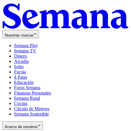
Nuestras marcas
Semana Play
Semana TV
Dinero
Arcadia
Soho
Opens
Fucsia
in
Opens
4 Patas
new
in
Educación
window
new
Foros Semana
window
Finanzas Personales
Semana Rural
Cocina
Círculo de Mujeres
Semana Sostenible
Acerca de nosotros