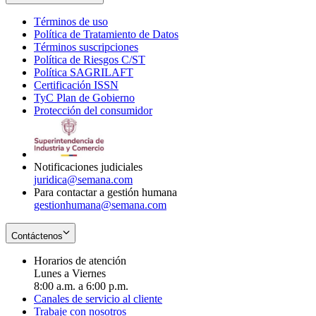
Términos de uso
Opens
Política de Tratamiento de Datos
in
Opens
Términos suscripciones
new
Opens
in
Política de Riesgos C/ST
window
in
Opens
new
Política SAGRILAFT
Opens
new
in
window
Certificación ISSN
Opens
in
window
new
TyC Plan de Gobierno
in
new
Opens
window
Protección del consumidor
new
window
in
Opens
window
new
in
window
new
window
Notificaciones judiciales
juridica@semana.com
Para contactar a gestión humana
gestionhumana@semana.com
Contáctenos
Horarios de atención
Lunes a Viernes
8:00 a.m. a 6:00 p.m.
Canales de servicio al cliente
Trabaje con nosotros