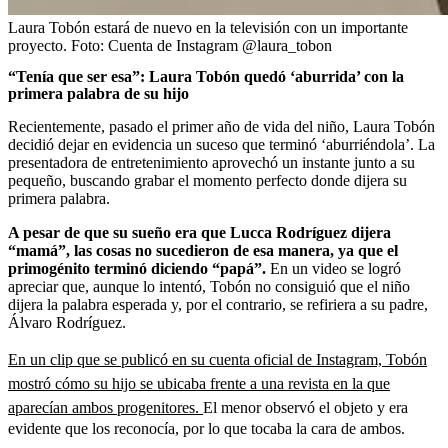
Laura Tobón estará de nuevo en la televisión con un importante
proyecto.
Foto:
Cuenta de Instagram @laura_tobon
“Tenía que ser esa”: Laura Tobón quedó ‘aburrida’ con la
primera palabra de su hijo
Recientemente, pasado el primer año de vida del niño, Laura Tobón
decidió dejar en evidencia un suceso que terminó ‘aburriéndola’. La
presentadora de entretenimiento aprovechó un instante junto a su
pequeño, buscando grabar el momento perfecto donde dijera su
primera palabra.
A pesar de que su sueño era que Lucca Rodríguez dijera
“mamá”, las cosas no sucedieron de esa manera, ya que el
primogénito terminó diciendo “papá”.
En un video se logró
apreciar que, aunque lo intentó, Tobón no consiguió que el niño
dijera la palabra esperada y, por el contrario, se refiriera a su padre,
Álvaro Rodríguez.
En un clip que se publicó en su cuenta oficial de Instagram, Tobón
mostró cómo su hijo se ubicaba frente a una revista en la que
aparecían ambos progenitores.
El menor observó el objeto y era
evidente que los reconocía, por lo que tocaba la cara de ambos.