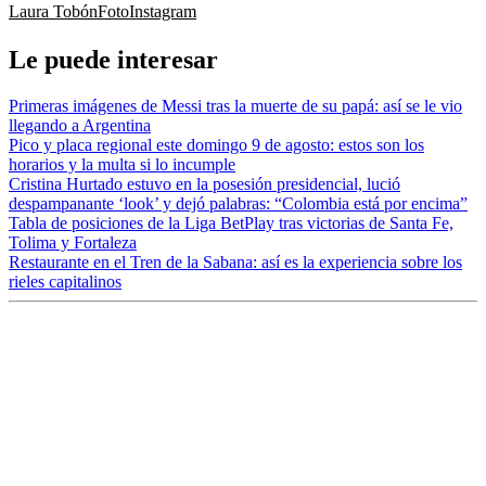
Laura Tobón
Foto
Instagram
Le puede interesar
Primeras imágenes de Messi tras la muerte de su papá: así se le vio
llegando a Argentina
Pico y placa regional este domingo 9 de agosto: estos son los
horarios y la multa si lo incumple
Cristina Hurtado estuvo en la posesión presidencial, lució
despampanante ‘look’ y dejó palabras: “Colombia está por encima”
Tabla de posiciones de la Liga BetPlay tras victorias de Santa Fe,
Tolima y Fortaleza
Restaurante en el Tren de la Sabana: así es la experiencia sobre los
rieles capitalinos