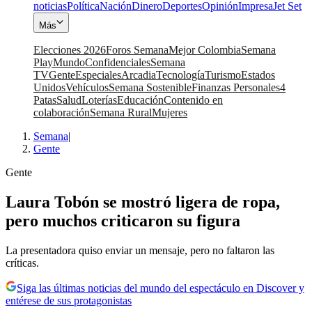
noticias
Política
Nación
Dinero
Deportes
Opinión
Impresa
Jet Set
Más
Elecciones 2026
Foros Semana
Mejor Colombia
Semana
Play
Mundo
Confidenciales
Semana
TV
Gente
Especiales
Arcadia
Tecnología
Turismo
Estados
Unidos
Vehículos
Semana Sostenible
Finanzas Personales
4
Patas
Salud
Loterías
Educación
Contenido en
colaboración
Semana Rural
Mujeres
Semana
|
Gente
Gente
Laura Tobón se mostró ligera de ropa,
pero muchos criticaron su figura
La presentadora quiso enviar un mensaje, pero no faltaron las
críticas.
Siga las últimas noticias del mundo del espectáculo en Discover y
entérese de sus protagonistas