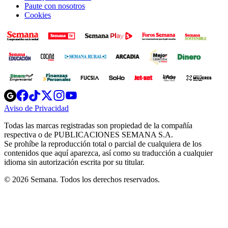
Paute con nosotros
Cookies
Opens
Opens
Opens
Opens
Opens
in
in
in
in
in
Aviso de Privacidad
Opens
new
new
new
new
new
in
window
window
window
window
window
Todas las marcas registradas son propiedad de la compañía
new
respectiva o de PUBLICACIONES SEMANA S.A.
window
Se prohíbe la reproducción total o parcial de cualquiera de los
contenidos que aquí aparezca, así como su traducción a cualquier
idioma sin autorización escrita por su titular.
© 2026 Semana. Todos los derechos reservados.