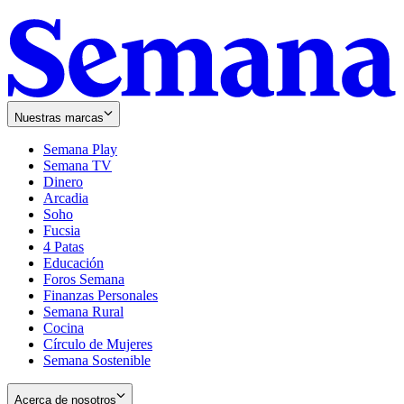
Nuestras marcas
Semana Play
Semana TV
Dinero
Arcadia
Soho
Opens
Fucsia
in
Opens
4 Patas
new
in
Educación
window
new
Foros Semana
window
Finanzas Personales
Semana Rural
Cocina
Círculo de Mujeres
Semana Sostenible
Acerca de nosotros