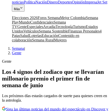
noticias
Política
Nación
Dinero
Deportes
Opinión
Impresa
Jet Set
Más
Elecciones 2026
Foros Semana
Mejor Colombia
Semana
Play
Mundo
Confidenciales
Semana
TV
Gente
Especiales
Arcadia
Tecnología
Turismo
Estados
Unidos
Vehículos
Semana Sostenible
Finanzas Personales
4
Patas
Salud
Loterías
Educación
Contenido en
colaboración
Semana Rural
Mujeres
Semana
|
Gente
Gente
Los 4 signos del zodiaco que se llevarían
millonario premio el primer fin de
semana de junio
Los próximos días estarán cargados de suerte para quienes creen en
la astrología.
Siga las últimas noticias del mundo del espectáculo en Discover y