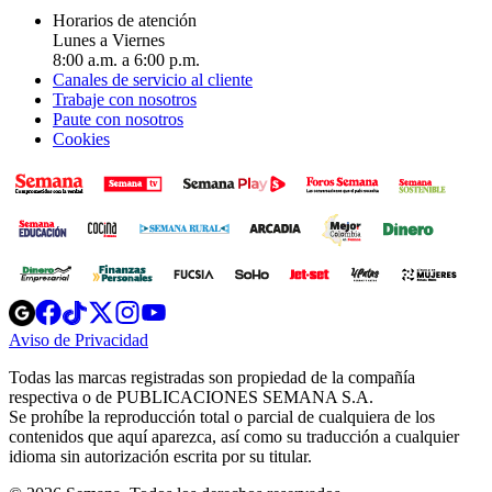
Horarios de atención
Lunes a Viernes
8:00 a.m. a 6:00 p.m.
Canales de servicio al cliente
Trabaje con nosotros
Paute con nosotros
Cookies
Opens
Opens
Opens
Opens
Opens
in
in
in
in
in
Aviso de Privacidad
Opens
new
new
new
new
new
in
window
window
window
window
window
Todas las marcas registradas son propiedad de la compañía
new
respectiva o de PUBLICACIONES SEMANA S.A.
window
Se prohíbe la reproducción total o parcial de cualquiera de los
contenidos que aquí aparezca, así como su traducción a cualquier
idioma sin autorización escrita por su titular.