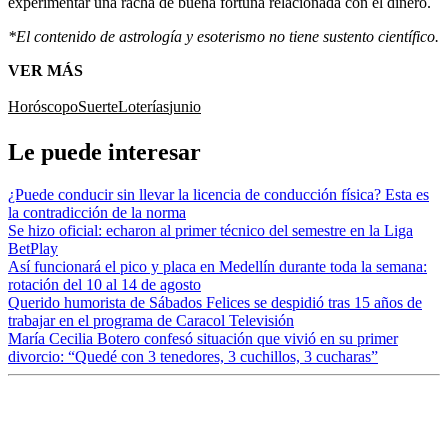
experimentar una racha de buena fortuna relacionada con el dinero.
*El contenido de astrología y esoterismo no tiene sustento científico.
VER MÁS
Horóscopo
Suerte
Loterías
junio
Le puede interesar
¿Puede conducir sin llevar la licencia de conducción física? Esta es
la contradicción de la norma
Se hizo oficial: echaron al primer técnico del semestre en la Liga
BetPlay
Así funcionará el pico y placa en Medellín durante toda la semana:
rotación del 10 al 14 de agosto
Querido humorista de Sábados Felices se despidió tras 15 años de
trabajar en el programa de Caracol Televisión
María Cecilia Botero confesó situación que vivió en su primer
divorcio: “Quedé con 3 tenedores, 3 cuchillos, 3 cucharas”