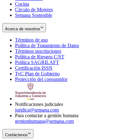
Cocina
Círculo de Mujeres
Semana Sostenible
Acerca de nosotros
Términos de uso
Opens
Política de Tratamiento de Datos
in
Opens
Términos suscripciones
new
Opens
in
Política de Riesgos C/ST
window
in
Opens
new
Política SAGRILAFT
Opens
new
in
window
Certificación ISSN
Opens
in
window
new
TyC Plan de Gobierno
in
new
Opens
window
Protección del consumidor
new
window
in
Opens
window
new
in
window
new
window
Notificaciones judiciales
juridica@semana.com
Para contactar a gestión humana
gestionhumana@semana.com
Contáctenos