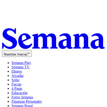
Nuestras marcas
Semana Play
Semana TV
Dinero
Arcadia
Soho
Opens
Fucsia
in
Opens
4 Patas
new
in
Educación
window
new
Foros Semana
window
Finanzas Personales
Semana Rural