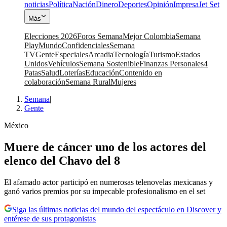
noticias
Política
Nación
Dinero
Deportes
Opinión
Impresa
Jet Set
Más
Elecciones 2026
Foros Semana
Mejor Colombia
Semana
Play
Mundo
Confidenciales
Semana
TV
Gente
Especiales
Arcadia
Tecnología
Turismo
Estados
Unidos
Vehículos
Semana Sostenible
Finanzas Personales
4
Patas
Salud
Loterías
Educación
Contenido en
colaboración
Semana Rural
Mujeres
Semana
|
Gente
México
Muere de cáncer uno de los actores del
elenco del Chavo del 8
El afamado actor participó en numerosas telenovelas mexicanas y
ganó varios premios por su impecable profesionalismo en el set
Siga las últimas noticias del mundo del espectáculo en Discover y
entérese de sus protagonistas