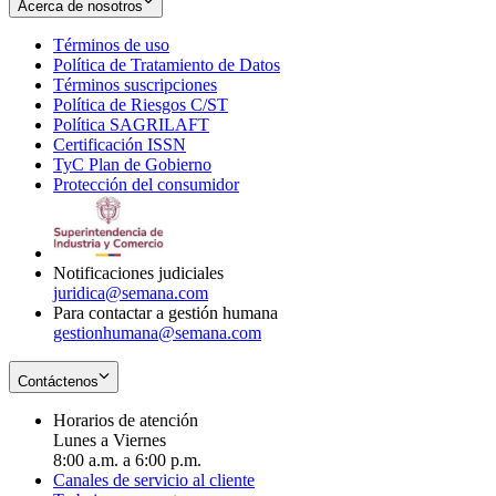
Acerca de nosotros
Términos de uso
Opens
Política de Tratamiento de Datos
in
Opens
Términos suscripciones
new
Opens
in
Política de Riesgos C/ST
window
in
Opens
new
Política SAGRILAFT
Opens
new
in
window
Certificación ISSN
Opens
in
window
new
TyC Plan de Gobierno
in
new
Opens
window
Protección del consumidor
new
window
in
Opens
window
new
in
window
new
window
Notificaciones judiciales
juridica@semana.com
Para contactar a gestión humana
gestionhumana@semana.com
Contáctenos
Horarios de atención
Lunes a Viernes
8:00 a.m. a 6:00 p.m.
Canales de servicio al cliente