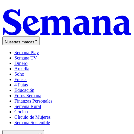
Nuestras marcas
Semana Play
Semana TV
Dinero
Arcadia
Soho
Opens
Fucsia
in
Opens
4 Patas
new
in
Educación
window
new
Foros Semana
window
Finanzas Personales
Semana Rural
Cocina
Círculo de Mujeres
Semana Sostenible