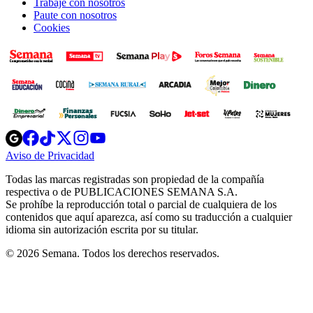
Trabaje con nosotros
Paute con nosotros
Cookies
Opens
Opens
Opens
Opens
Opens
in
in
in
in
in
Aviso de Privacidad
Opens
new
new
new
new
new
in
window
window
window
window
window
Todas las marcas registradas son propiedad de la compañía
new
respectiva o de PUBLICACIONES SEMANA S.A.
window
Se prohíbe la reproducción total o parcial de cualquiera de los
contenidos que aquí aparezca, así como su traducción a cualquier
idioma sin autorización escrita por su titular.
© 2026 Semana. Todos los derechos reservados.