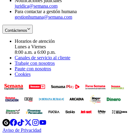
Notificaciones judiciales
juridica@semana.com
Para contactar a gestión humana
gestionhumana@semana.com
Contáctenos
Horarios de atención
Lunes a Viernes
8:00 a.m. a 6:00 p.m.
Canales de servicio al cliente
Trabaje con nosotros
Paute con nosotros
Cookies
Opens
Opens
Opens
Opens
Opens
in
in
in
in
in
Aviso de Privacidad
Opens
new
new
new
new
new
in