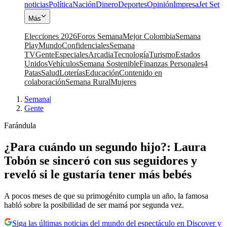
noticias
Política
Nación
Dinero
Deportes
Opinión
Impresa
Jet Set
Más
Elecciones 2026
Foros Semana
Mejor Colombia
Semana
Play
Mundo
Confidenciales
Semana
TV
Gente
Especiales
Arcadia
Tecnología
Turismo
Estados
Unidos
Vehículos
Semana Sostenible
Finanzas Personales
4
Patas
Salud
Loterías
Educación
Contenido en
colaboración
Semana Rural
Mujeres
Semana
|
Gente
Farándula
¿Para cuándo un segundo hijo?: Laura
Tobón se sinceró con sus seguidores y
reveló si le gustaría tener más bebés
A pocos meses de que su primogénito cumpla un año, la famosa
habló sobre la posibilidad de ser mamá por segunda vez.
Siga las últimas noticias del mundo del espectáculo en Discover y