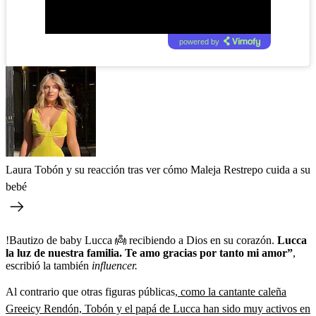
00:00
/
02:34
powered by
Laura Tobón y su reacción tras ver cómo Maleja Restrepo cuida a su
bebé
!Bautizo de baby Lucca 👼 recibiendo a Dios en su corazón.
Lucca
la luz de nuestra familia. Te amo gracias por tanto mi amor”
,
escribió la también
influencer.
Al contrario que otras figuras públicas,
como la cantante caleña
Greeicy Rendón, Tobón y el papá de Lucca han sido muy activos en