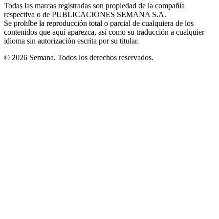
window
window
window
window
window
Todas las marcas registradas son propiedad de la compañía
new
respectiva o de PUBLICACIONES SEMANA S.A.
window
Se prohíbe la reproducción total o parcial de cualquiera de los
contenidos que aquí aparezca, así como su traducción a cualquier
idioma sin autorización escrita por su titular.
© 2026 Semana. Todos los derechos reservados.