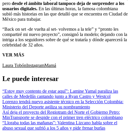
pero
desde el ámbito laboral tampoco deja de sorprender a los
usuarios digitales.
En las últimas horas, la famosa colombiana
subió más historias en las que detalló que se encuentra en Ciudad de
México para trabajar.
“Back on set -de vuelta al set- volvemos a la tele” y “pronto les
compartiré mi nuevo proyecto”, consignó la modelo; dejando con la
intriga a los seguidores sobre de qué se trataría y dónde aparecerá la
celebridad de 32 años.
VER MÁS
Laura Tobón
Instagram
Mamá
Le puede interesar
“Estoy muy contento de estar aquí”: Lamine Yamal paraliza las
calles de Medellín cantando junto a Ryan Castro y Westcol
Lorenzo tendrá nuevo asistente técnico en la Selección Colombia:
Ministerio del Deporte agiliza su nombramiento
Así deja el proyecto del Regiotram del Norte el Gobierno Petro:
MinTransporte se despide con el primer tren eléctrico colombiano
“Lloraba todas las mañanas”: Valentina Lizcano habla sobre el
abuso sexual que sufrió a los 5 años y pide frenar burlas