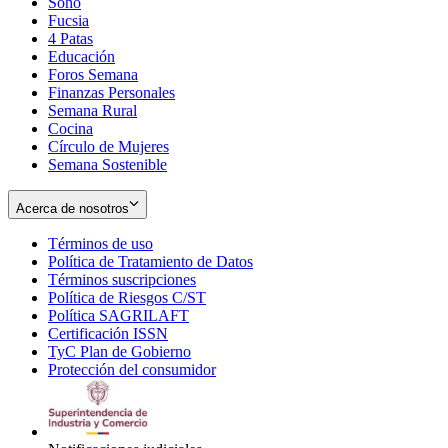
Soho
Opens
Fucsia
in
Opens
4 Patas
new
in
Educación
window
new
Foros Semana
window
Finanzas Personales
Semana Rural
Cocina
Círculo de Mujeres
Semana Sostenible
Acerca de nosotros
Términos de uso
Opens
Política de Tratamiento de Datos
in
Opens
Términos suscripciones
new
Opens
in
Política de Riesgos C/ST
window
in
Opens
new
Política SAGRILAFT
Opens
new
in
window
Certificación ISSN
Opens
in
window
new
TyC Plan de Gobierno
in
new
Opens
window
Protección del consumidor
new
window
in
Opens
window
new
in
window
new
window