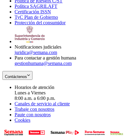
Política de Riesgos C/ST
window
in
Opens
new
Política SAGRILAFT
Opens
new
in
window
Certificación ISSN
Opens
in
window
new
TyC Plan de Gobierno
in
new
Opens
window
Protección del consumidor
new
window
in
Opens
window
new
in
window
new
window
Notificaciones judiciales
juridica@semana.com
Para contactar a gestión humana
gestionhumana@semana.com
Contáctenos
Horarios de atención
Lunes a Viernes
8:00 a.m. a 6:00 p.m.
Canales de servicio al cliente
Trabaje con nosotros
Paute con nosotros
Cookies