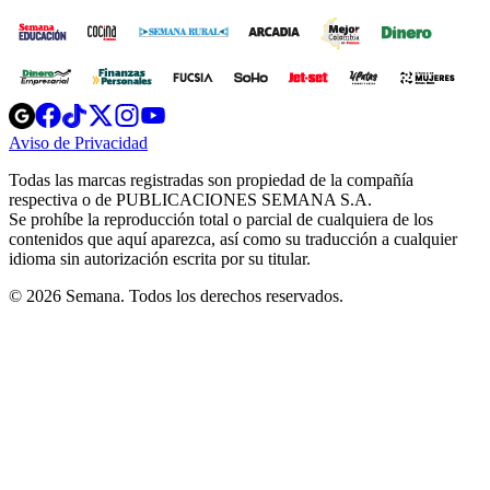
Opens
Opens
Opens
Opens
Opens
in
in
in
in
in
Aviso de Privacidad
Opens
new
new
new
new
new
in
window
window
window
window
window
Todas las marcas registradas son propiedad de la compañía
new
respectiva o de PUBLICACIONES SEMANA S.A.
window
Se prohíbe la reproducción total o parcial de cualquiera de los
contenidos que aquí aparezca, así como su traducción a cualquier
idioma sin autorización escrita por su titular.
© 2026 Semana. Todos los derechos reservados.