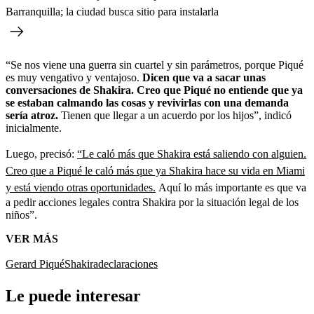
Barranquilla; la ciudad busca sitio para instalarla
“Se nos viene una guerra sin cuartel y sin parámetros, porque Piqué
es muy vengativo y ventajoso.
Dicen que va a sacar unas
conversaciones de Shakira. Creo que Piqué no entiende que ya
se estaban calmando las cosas y revivirlas con una demanda
sería atroz.
Tienen que llegar a un acuerdo por los hijos”, indicó
inicialmente.
Luego, precisó:
“Le caló más que Shakira está saliendo con alguien.
Creo que a Piqué le caló más que ya Shakira hace su vida en Miami
y está viendo otras oportunidades.
Aquí lo más importante es que va
a pedir acciones legales contra Shakira por la situación legal de los
niños”.
VER MÁS
Gerard Piqué
Shakira
declaraciones
Le puede interesar