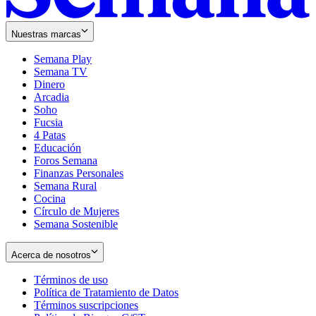
Nuestras marcas
Semana Play
Semana TV
Dinero
Arcadia
Soho
Opens
Fucsia
in
Opens
4 Patas
new
in
Educación
window
new
Foros Semana
window
Finanzas Personales
Semana Rural
Cocina
Círculo de Mujeres
Semana Sostenible
Acerca de nosotros
Términos de uso
Opens
Política de Tratamiento de Datos
in
Opens
Términos suscripciones
new
Opens
in