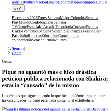
noticias
Política
Nación
Dinero
Deportes
Opinión
Impresa
Jet Set
Más
Elecciones 2026
Foros Semana
Mejor Colombia
Semana
Play
Mundo
Confidenciales
Semana
TV
Gente
Especiales
Arcadia
Tecnología
Turismo
Estados
Unidos
Vehículos
Semana Sostenible
Finanzas Personales
4
Patas
Salud
Loterías
Educación
Contenido en
colaboración
Semana Rural
Mujeres
Semana
|
Gente
Gente
Piqué no aguantó más e hizo drástica
petición pública relacionada con Shakira;
estaría “cansado” de lo mismo
Los efectos que sigue teniendo lo que fue la polémica ruptura entre
las celebridades no tiene para nada contento al exfutbolista.
Siga las últimas noticias del mundo del espectáculo en Discover y